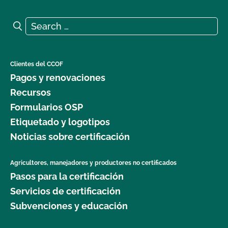
etiquetar el producto en nuestras estanterías?
Search for:
Search
¿Qué significa "certificado transitorio"?
¿Qué logotipos y declaraciones puedo poner en
Clientes del CCOF
mi producto certificado por OCal?
Pagos y renovaciones
Recursos
¿Qué DEBE figurar en la etiqueta de mi producto
Formularios OSP
orgánico certificado?
Etiquetado y logotipos
Noticias sobre certificación
¿Qué ingredientes no orgánicos puedo utilizar en
mi producto etiquetado como "Elaborado con
productos orgánicos (ingredientes específicos)"?
Agricultores, manejadores y productores no certificados
Pasos para la certificación
Servicios de certificación
¿Qué ingredientes/materiales no orgánicos puedo
utilizar en mi producto procesado orgánico?
Subvenciones y educación