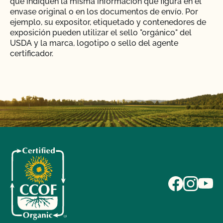
que indiquen la misma información que figura en el
envase original o en los documentos de envío. Por
ejemplo, su expositor, etiquetado y contenedores de
exposición pueden utilizar el sello "orgánico" del
USDA y la marca, logotipo o sello del agente
certificador.
INGLÉS
MINORISTA
ETIQUETAS Y LOGOTIPOS
COMERCIO Y RESTAURACIÓN
Si sólo quiero identificar los ingredientes
orgánicos en mi declaración de ingredientes, ¿es
necesario que el producto esté certificado?
Compramos un producto orgánico a un pequeño
productor local que está exento (menos de $5.000
ventas) de la certificación. Cómo podemos