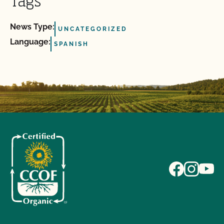
Tags
News Type:
UNCATEGORIZED
Language:
SPANISH