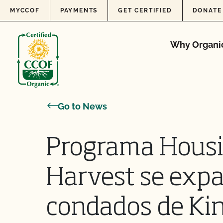
Skip to content
MYCCOF
PAYMENTS
GET CERTIFIED
DONATE
Why Organi
Go to News
Programa Housi
Harvest se expa
condados de Kin