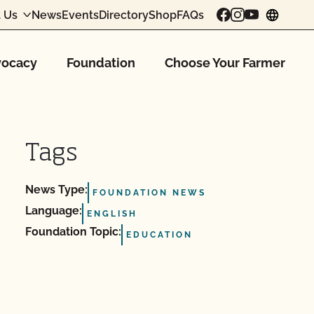
 Us
News
Events
Directory
Shop
FAQs
chang
ocacy
Foundation
Choose Your Farmer
Tags
News Type:
FOUNDATION NEWS
Language:
ENGLISH
Foundation Topic:
EDUCATION