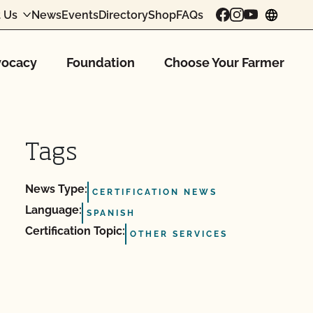
 Us
News
Events
Directory
Shop
FAQs
chang
ocacy
Foundation
Choose Your Farmer
Tags
News Type:
CERTIFICATION NEWS
Language:
SPANISH
Certification Topic:
OTHER SERVICES