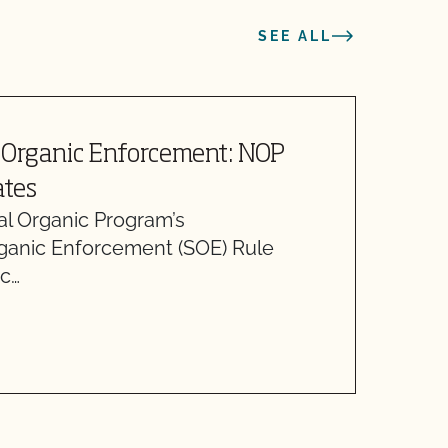
SEE ALL
 Organic Enforcement: NOP
S
ates
I
l Organic Program’s
E
ganic Enforcement (SOE) Rule
d
ic…