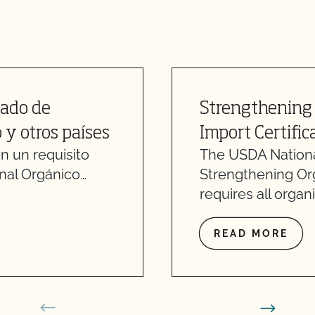
cado de
Strengthening
y otros países
Import Certific
n un requisito
The USDA Nationa
nal Orgánico…
Strengthening Or
requires all organ
READ MORE