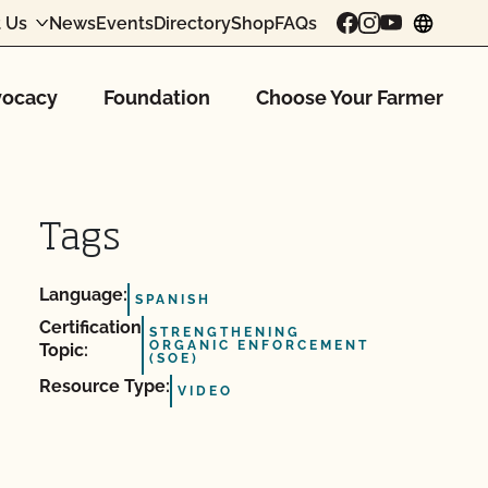
 Us
News
Events
Directory
Shop
FAQs
chang
ocacy
Foundation
Choose Your Farmer
Tags
Language:
SPANISH
Certification
STRENGTHENING
ORGANIC ENFORCEMENT
Topic:
(SOE)
Resource Type:
VIDEO