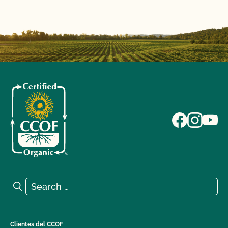
Search for:
Search
Clientes del CCOF