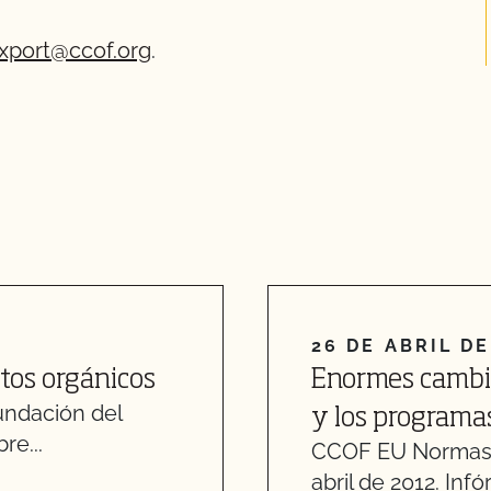
xport@ccof.org
.
26 DE ABRIL DE
ctos orgánicos
Enormes cambio
undación del
y los programa
re...
CCOF EU Normas 
abril de 2012. Infó