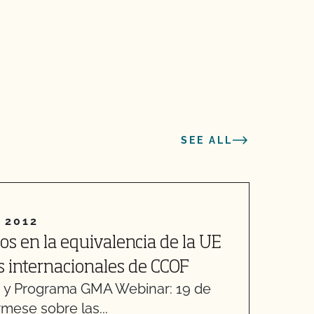
SEE ALL
 2012
1
s en la equivalencia de la UE
N
s internacionales de CCOF
y Programa GMA Webinar: 19 de
E
rmese sobre las...
a