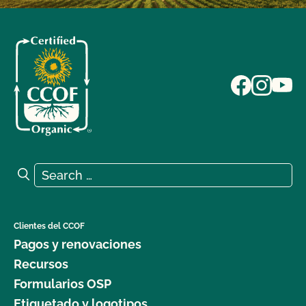
Search for:
Search
Clientes del CCOF
Pagos y renovaciones
Recursos
Formularios OSP
Etiquetado y logotipos