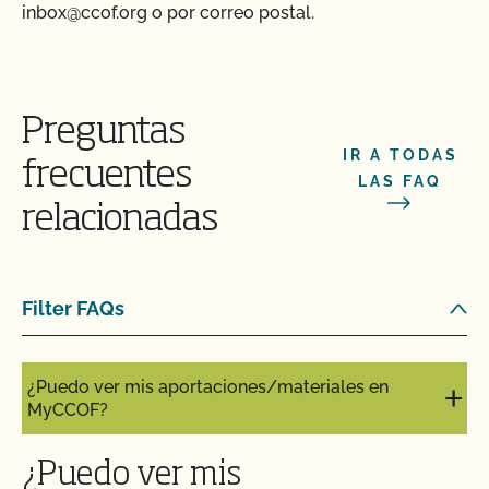
inbox@ccof.org o por correo postal.
Preguntas
IR A TODAS
frecuentes
LAS FAQ
relacionadas
Action Item Tracker - ¿Qué es y cómo se utiliza?
¿Puedo actualizar mi perfil en el directorio
Filter FAQs
orgánico en línea?
¿Puedo ver mis aportaciones/materiales en
MyCCOF?
¿Puedo ver mis