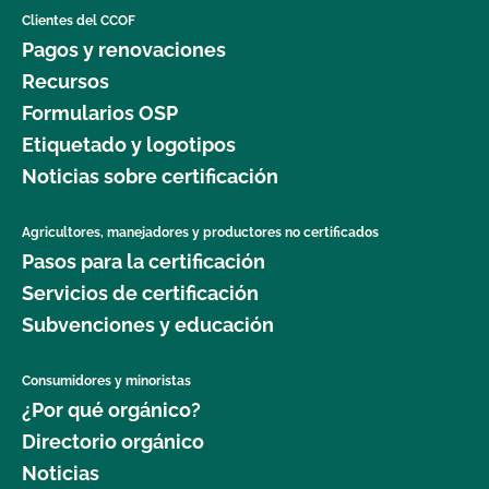
Clientes del CCOF
Pagos y renovaciones
Recursos
Formularios OSP
¿No tiene una cuenta MyCCOF? Solicite una
aquí
. Vea
Etiquetado y logotipos
nuestro
vídeo de formación
sobre cómo añadir o
Noticias sobre certificación
eliminar materiales en MyCCOF para obtener más
información.
Agricultores, manejadores y productores no certificados
INGLÉS
TODOS
MATERIALES E INSUMOS
Pasos para la certificación
MYCCOF
Servicios de certificación
Subvenciones y educación
¿Puedo consultar mis saldos pendientes con el
Consumidores y minoristas
CCOF y pagar en línea?
¿Por qué orgánico?
Directorio orgánico
¿Ofrece el CCOF servicios en línea?
Noticias