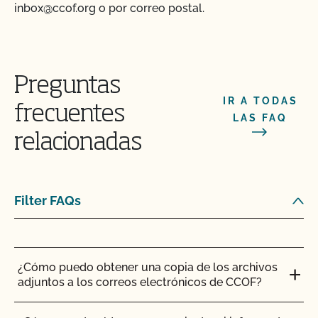
inbox@ccof.org o por correo postal.
¿Puedo actualizar mi perfil en el directorio
orgánico en línea?
¿Puedo ver mis aportaciones/materiales en
MyCCOF?
Preguntas
IR A TODAS
frecuentes
¿Puedo consultar mis saldos pendientes con el
LAS FAQ
CCOF y pagar en línea?
relacionadas
¿Ofrece el CCOF servicios en línea?
Filter FAQs
¿Cómo puedo comprobar el estado de mis
Acciones y Actualizaciones OSP?
¿Cómo puedo obtener una copia de los archivos
adjuntos a los correos electrónicos de CCOF?