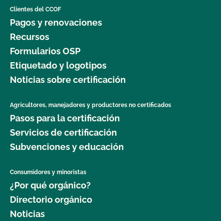
¿Cómo me conecto a MyCCOF? ¿Cómo puedo
Clientes del CCOF
obtener ayuda con los problemas de inicio de
Pagos y renovaciones
sesión?
Recursos
Formularios OSP
¿Cómo puedo ver la información de contacto de
Etiquetado y logotipos
mi operación y ver mis contactos autorizados?
Noticias sobre certificación
Soy contacto de varias operaciones. Cómo accedo
Agricultores, manejadores y productores no certificados
a la información de cada operación?
Pasos para la certificación
Servicios de certificación
¿Qué es MyCCOF?
Subvenciones y educación
Consumidores y minoristas
¿Por qué orgánico?
Directorio orgánico
Noticias