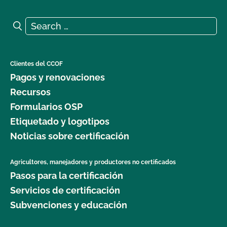
¿Puedo utilizar el sello USDA en mi producto
Search for:
Search
orgánico?
¿El uso del sello "Organic is Non-GMO & More" de
Clientes del CCOF
CCOF cuesta más dinero?
Pagos y renovaciones
Recursos
¿Cómo puedo etiquetar mis productos orgánicos
Formularios OSP
certificados?
Etiquetado y logotipos
Noticias sobre certificación
¿Cómo pueden etiquetarse mis productos
transitorios certificados por el CCOF?
Agricultores, manejadores y productores no certificados
Pasos para la certificación
¿Cómo afectan el agua y la sal al etiquetado de mi
producto?
Servicios de certificación
Subvenciones y educación
Tengo un restaurante y compro muchos
ingredientes orgánicos certificados. ¿Puede mi