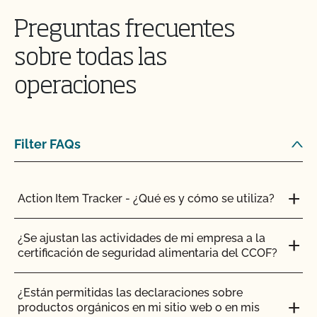
Preguntas frecuentes
sobre todas las
operaciones
¿Puedo confinar a mis animales si están
certificados como orgánicos?
Filter FAQs
¿Son los requisitos de la temporada de pastoreo
diferentes de los orgánicos?
Action Item Tracker - ¿Qué es y cómo se utiliza?
¿Hay rumiantes que estén exentos de la DMI 30%
¿Se ajustan las actividades de mi empresa a la
durante la temporada de pastoreo?
certificación de seguridad alimentaria del CCOF?
¿Están permitidas las vacunas en la producción
¿Están permitidas las declaraciones sobre
ganadera orgánica?
productos orgánicos en mi sitio web o en mis