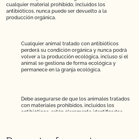
cualquier material prohibido, incluidos los
antibióticos, nunca puede ser devuelto a la
¿La certificación orgánica de CCOF garantiza el
producción orgánica.
acceso al mercado internacional?
¿Realiza el CCOF pruebas de residuos de
plaguicidas y OMG?
Cualquier animal tratado con antibióticos
perderá su condición orgánica y nunca podrá
volver a la producción ecológica, incluso si el
¿Realiza el CCOF inspecciones sin previo aviso?
animal se gestiona de forma ecológica y
permanece en la granja ecológica.
¿Ofrece el CCOF servicios en línea?
¿No OMG significa sin OMG?
Debe asegurarse de que los animales tratados
con materiales prohibidos, incluidos los
¿El uso del sello "Organic is Non-GMO & More" de
antibióticos, estén claramente identificados
CCOF cuesta más dinero?
como separados de los animales orgánicos.
Toda la carne, leche o productos lácteos
procedentes de animales tratados deben estar
¿Cómo y con qué frecuencia actualizo mi Plan de
separados de los productos orgánicos y debe