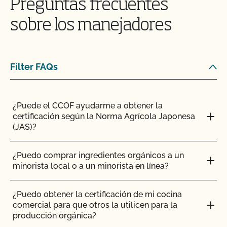
Preguntas frecuentes
Certificación de Seguridad Alimentaria con el
haber una documentación clara de la
CCOF?
separación.
sobre los manejadores
¿Cómo puedo comprobar el estado de mis
Acciones y Actualizaciones OSP?
Filter FAQs
¿Cómo puedo controlar el coste de mi inspección
INGLÉS
AGRICULTOR
GANADO
orgánica?
MATERIALES E INSUMOS
¿Puede el CCOF ayudarme a obtener la
certificación según la Norma Agrícola Japonesa
¿Cómo puedo prepararme para mi auditoría de
(JAS)?
seguridad alimentaria?
¿Puedo utilizar cualquier matadero para procesar
mis animales orgánicos?
¿Puedo comprar ingredientes orgánicos a un
¿Cómo puedo etiquetar mis productos orgánicos
minorista local o a un minorista en línea?
certificados?
¿Puedo utilizar compost?
¿Puedo obtener la certificación de mi cocina
¿Cómo puedo prepararme para la parte de la
comercial para que otros la utilicen para la
¿Puedo utilizar antiparasitarios para tratar a los
inspección relativa a la pista de auditoría?
producción orgánica?
animales?