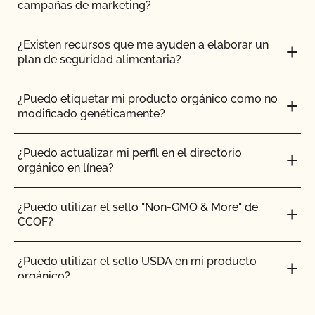
campañas de marketing?
¿Puede una explotación avícola o porcina solicitar
el Programa de Ganadería Orgánica Certificada
¿Existen recursos que me ayuden a elaborar un
Alimentada con Pasto?
plan de seguridad alimentaria?
¿Puedo certificar como orgánico el ganado que
¿Puedo etiquetar mi producto orgánico como no
poseo actualmente?
modificado genéticamente?
¿Puedo criar animales que hayan sido tratados
¿Puedo actualizar mi perfil en el directorio
con materiales prohibidos junto con mis animales
orgánico en línea?
orgánicos?
¿Puedo utilizar el sello "Non-GMO & More" de
¿Puedo poner el logotipo de alimentado con
CCOF?
pasto en mis productos?
¿Puedo utilizar el sello USDA en mi producto
¿Puedo vender un animal lechero orgánico como
orgánico?
animal de abasto?