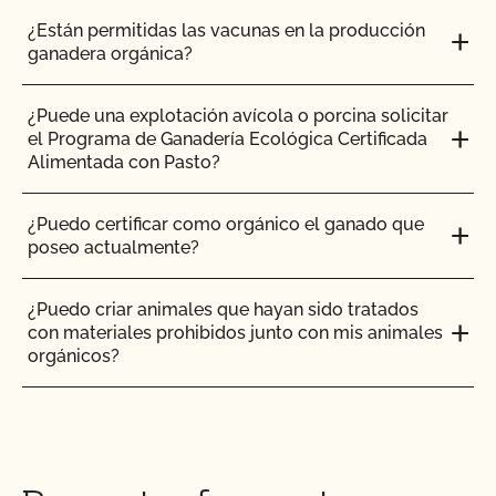
¿Están permitidas las vacunas en la producción
¿La certificación orgánica de CCOF garantiza el
ganadera orgánica?
acceso al mercado internacional?
¿Puede una explotación avícola o porcina solicitar
¿Realiza el CCOF pruebas de residuos de
el Programa de Ganadería Ecológica Certificada
plaguicidas y OMG?
Alimentada con Pasto?
¿Realiza el CCOF inspecciones sin previo aviso?
¿Puedo certificar como orgánico el ganado que
poseo actualmente?
¿Ofrece el CCOF servicios en línea?
¿Puedo criar animales que hayan sido tratados
con materiales prohibidos junto con mis animales
¿No OMG significa sin OMG?
orgánicos?
¿El uso del sello "Organic is Non-GMO & More" de
¿Puedo poner el logotipo de alimentado con
CCOF cuesta más dinero?
pasto en mis productos?
¿Cómo y con qué frecuencia actualizo mi Plan de