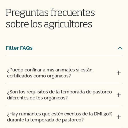
¿Puedo ver mis aportaciones/materiales en
MyCCOF?
Preguntas frecuentes
¿Puedo consultar mis saldos pendientes con el
sobre los agricultores
CCOF y pagar en línea?
¿Pueden certificar mis insumos agrícolas o de
Filter FAQs
transformación?
¡CCOF proporciona formación individualizada
¿Puedo confinar a mis animales si están
sobre cómo mantener su Plan de Sistema
certificados como orgánicos?
Orgánico en nuestros sistemas!
¿Son los requisitos de la temporada de pastoreo
¿Tengo que comunicar todos mis insumos al
diferentes de los orgánicos?
CCOF?
¿Hay rumiantes que estén exentos de la DMI 30%
¿Ofrece el CCOF un programa de certificación
durante la temporada de pastoreo?
acelerada?