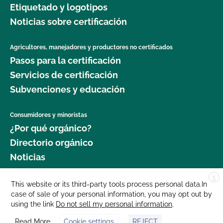
Etiquetado y logotipos
jardinería orgánica?
Seguridad Alimentaria?
Noticias sobre certificación
¿Dónde puedo obtener más información sobre la
¿Cuál es el proceso de renovación?
seguridad alimentaria como agricultor orgánico?
Agricultores, manejadores y productores no certificados
Pasos para la certificación
¿Qué logotipos y declaraciones puedo poner en
¿Dónde puedo obtener más información sobre la
mi producto certificado por OCal?
Servicios de certificación
gestión del ganado orgánico?
Subvenciones y educación
¿Qué DEBE figurar en la etiqueta de mi producto
¿Dónde puedo encontrar semillas y plantas
orgánico certificado?
Consumidores y minoristas
orgánicas?
¿Por qué orgánico?
¿Qué recursos existen en relación con los OMG y
Directorio orgánico
¿Qué cultivos requieren un intervalo de 120 días
la producción orgánica?
Noticias
antes de la cosecha cuando se aplica estiércol?
¿Qué recursos hay disponibles para ayudarme con
X
Donar
This website or its third-party tools process personal data.In
¿Qué norma GLOBALG.A.P. es mejor para mi
la certificación y el mantenimiento de registros?
case of sale of your personal information, you may opt out by
Carreras profesionales
empresa?
using the link
Do not sell my personal information
.
Sala de prensa
¿Qué normas certifica el CCOF?
Read More
Cookie settings
REJECT