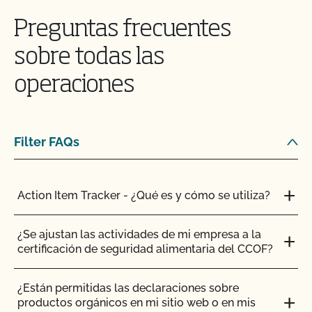
Preguntas frecuentes
sobre todas las
operaciones
¿Puede el CCOF ayudarme a obtener la
Filter FAQs
certificación según la Norma Agrícola Japonesa
(JAS)?
Action Item Tracker - ¿Qué es y cómo se utiliza?
¿Puedo comprar ingredientes orgánicos a un
minorista local o a un minorista en línea?
¿Se ajustan las actividades de mi empresa a la
certificación de seguridad alimentaria del CCOF?
¿Puedo obtener la certificación de mi cocina
comercial para que otros la utilicen para la
¿Están permitidas las declaraciones sobre
producción orgánica?
productos orgánicos en mi sitio web o en mis