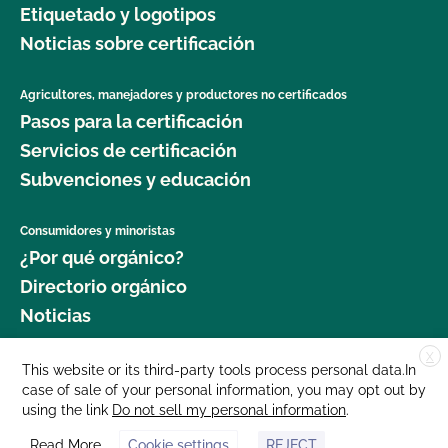
Etiquetado y logotipos
jardinería orgánica?
Seguridad Alimentaria?
Noticias sobre certificación
¿Dónde puedo obtener más información sobre la
¿Cuál es el proceso de renovación?
seguridad alimentaria como agricultor orgánico?
Agricultores, manejadores y productores no certificados
Pasos para la certificación
¿Qué logotipos y declaraciones puedo poner en
¿Dónde puedo obtener más información sobre la
mi producto certificado por OCal?
Servicios de certificación
gestión del ganado orgánico?
Subvenciones y educación
¿Qué DEBE figurar en la etiqueta de mi producto
¿Dónde puedo encontrar semillas y plantas
orgánico certificado?
Consumidores y minoristas
orgánicas?
¿Por qué orgánico?
¿Qué recursos existen en relación con los OMG y
Directorio orgánico
¿Qué cultivos requieren un intervalo de 120 días
la producción orgánica?
Noticias
antes de la cosecha cuando se aplica estiércol?
¿Qué recursos hay disponibles para ayudarme con
X
Donar
This website or its third-party tools process personal data.In
¿Qué norma GLOBALG.A.P. es mejor para mi
la certificación y el mantenimiento de registros?
case of sale of your personal information, you may opt out by
Carreras profesionales
empresa?
using the link
Do not sell my personal information
.
Sala de prensa
¿Qué normas certifica el CCOF?
Read More
Cookie settings
REJECT