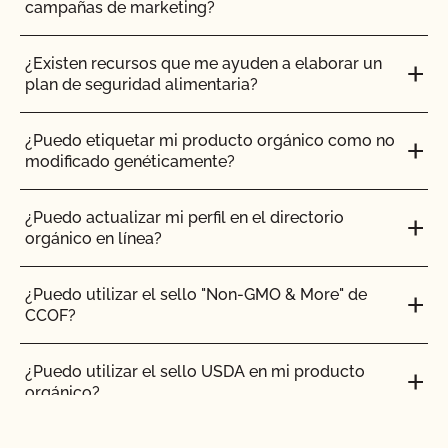
campañas de marketing?
¿Puedo elaborar un producto orgánico certificado
en una instalación no certificada?
¿Existen recursos que me ayuden a elaborar un
plan de seguridad alimentaria?
¿Puedo almacenar ingredientes orgánicos y no
orgánicos en el mismo almacén?
¿Puedo etiquetar mi producto orgánico como no
modificado genéticamente?
¿Puedo utilizar una cocina comercial compartida
para elaborar mis productos?
¿Puedo actualizar mi perfil en el directorio
orgánico en línea?
¿Puedo utilizar un almacén externo para
almacenar y distribuir mis productos?
¿Puedo utilizar el sello "Non-GMO & More" de
CCOF?
¿Cómo puedo certificar mi producto orgánico de
cuidado corporal/cuidado personal/cosmética?
¿Puedo utilizar el sello USDA en mi producto
orgánico?
¿Cómo puedo utilizar la base de datos Integrity
del USDA para verificar que mis proveedores están