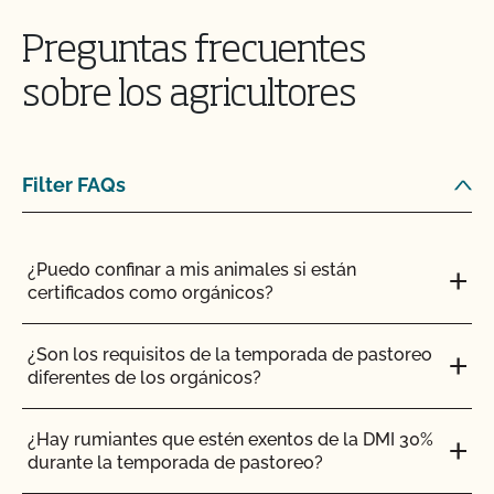
¿Puedo ver mis aportaciones/materiales en
MyCCOF?
Preguntas frecuentes
¿Puedo consultar mis saldos pendientes con el
sobre los agricultores
CCOF y pagar en línea?
¿Pueden certificar mis insumos agrícolas o de
Filter FAQs
transformación?
¡CCOF proporciona formación individualizada
¿Puedo confinar a mis animales si están
sobre cómo mantener su Plan de Sistema
certificados como orgánicos?
Orgánico en nuestros sistemas!
¿Son los requisitos de la temporada de pastoreo
¿Tengo que comunicar todos mis insumos al
diferentes de los orgánicos?
CCOF?
¿Hay rumiantes que estén exentos de la DMI 30%
¿Ofrece el CCOF un programa de certificación
durante la temporada de pastoreo?
acelerada?