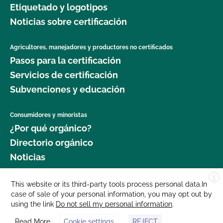
Etiquetado y logotipos
jardinería orgánica?
Seguridad Alimentaria?
Noticias sobre certificación
¿Dónde puedo obtener más información sobre la
¿Cuál es el proceso de renovación?
seguridad alimentaria como agricultor orgánico?
Agricultores, manejadores y productores no certificados
Pasos para la certificación
¿Qué logotipos y declaraciones puedo poner en
¿Dónde puedo obtener más información sobre la
mi producto certificado por OCal?
Servicios de certificación
gestión del ganado orgánico?
Subvenciones y educación
¿Qué DEBE figurar en la etiqueta de mi producto
¿Dónde puedo encontrar semillas y plantas
orgánico certificado?
Consumidores y minoristas
orgánicas?
¿Por qué orgánico?
¿Qué recursos existen en relación con los OMG y
Directorio orgánico
¿Qué cultivos requieren un intervalo de 120 días
la producción orgánica?
Noticias
antes de la cosecha cuando se aplica estiércol?
¿Qué recursos hay disponibles para ayudarme con
X
Donar
This website or its third-party tools process personal data.In
¿Qué norma GLOBALG.A.P. es mejor para mi
la certificación y el mantenimiento de registros?
case of sale of your personal information, you may opt out by
Carreras profesionales
empresa?
using the link
Do not sell my personal information
.
Sala de prensa
¿Qué normas certifica el CCOF?
Read More
Cookie settings
REJECT