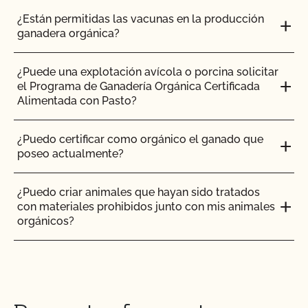
¿Están permitidas las vacunas en la producción
¿La certificación orgánica de CCOF garantiza el
ganadera orgánica?
acceso al mercado internacional?
¿Puede una explotación avícola o porcina solicitar
¿Realiza el CCOF pruebas de residuos de
el Programa de Ganadería Orgánica Certificada
plaguicidas y OMG?
Alimentada con Pasto?
¿Realiza el CCOF inspecciones sin previo aviso?
¿Puedo certificar como orgánico el ganado que
poseo actualmente?
¿Ofrece el CCOF servicios en línea?
¿Puedo criar animales que hayan sido tratados
con materiales prohibidos junto con mis animales
¿No OMG significa sin OMG?
orgánicos?
¿El uso del sello "Organic is Non-GMO & More" de
¿Puedo poner el logotipo de alimentado con
CCOF cuesta más dinero?
pasto en mis productos?
¿Cómo y con qué frecuencia actualizo mi Plan de