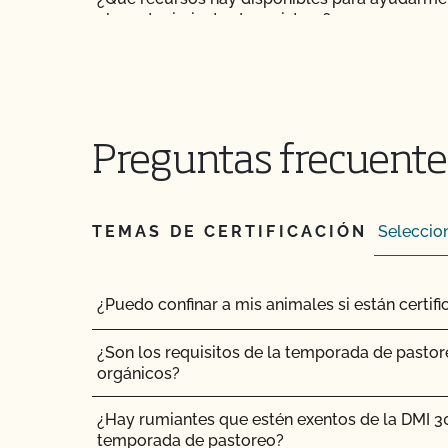
el mantenimiento de registros?
¿Qué normas certifica el CCOF?
¿Qué tipo de cambios requieren una actualizac
el Programa Ecológico Estatal de California (
Preguntas frecuentes
¿Qué ocurrirá en mi inspección orgánica?
TEMAS DE CERTIFICACIÓN
¿Qué/quién es la GFSI y por qué es important
¿Qué/quién es PrimusGFS?
¿Puedo confinar a mis animales si están certi
¿Cuándo debo actualizar mi Plan de Sistema 
¿Son los requisitos de la temporada de pastor
orgánicos?
¿Qué norma Primus GFS es la mejor para mi 
¿Hay rumiantes que estén exentos de la DMI 3
¿Quién puede solicitar la certificación OCal?
temporada de pastoreo?