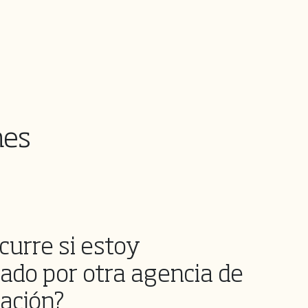
nes
curre si estoy
cado por otra agencia de
cación?