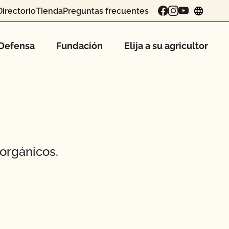
Directorio
Tienda
Preguntas frecuentes
chang
Defensa
Fundación
Elija a su agricultor
orgánicos.