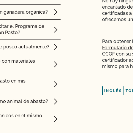
No hay ningún
encantado de
co del Estado de
ón ganadera orgánica?
certificadas a
ofrecemos una
citar el Programa de
on Pasto?
Para obtener 
ue poseo actualmente?
Formulario de
CCOF con su so
certificador a
s con materiales
mismo para ha
asto en mis
INGLÉS
TO
mo animal de abasto?
ánicos en el mismo