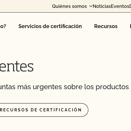
Quiénes somos
Noticias
Eventos
de Sistema Orgánico
co?
Servicios de certificación
Recursos
ación OCal con el
seguridad alimentaria?
entes
dos de la inspección?
ntas más urgentes sobre los productos 
CCOF?
RECURSOS DE CERTIFICACIÓN
edo a la información