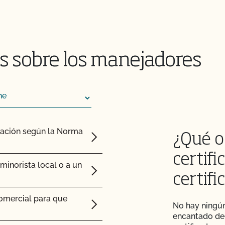
ertificadas por el
 ganado orgánico?
s sobre los manejadores
y mantener su condición
esar mis animales
cación según la Norma
¿Qué o
os animales?
certifi
inorista local o a un
certifi
os postes de mi valla o
comercial para que
No hay ningún
encantado de