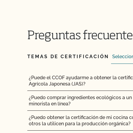
¿Puedo transferir paquetes entre operaciones c
CCOF?
¿Puedo utilizar un pienso no orgánico para el
Preguntas frecuente
¿Puedo utilizar antibióticos en mis animales 
orgánica?
TEMAS DE CERTIFICACIÓN
¿Puedo utilizar cualquier matadero para proc
orgánicos?
¿Puedo utilizar compost?
¿Puede el CCOF ayudarme a obtener la certifi
Agrícola Japonesa (JAS)?
¿Puedo utilizar antiparasitarios para tratar a l
¿Puedo comprar ingredientes ecológicos a un m
minorista en línea?
¿Puedo utilizar madera tratada para sustituir l
para reparar mi granero?
¿Puedo obtener la certificación de mi cocina 
otros la utilicen para la producción orgánica?
¿Puedo utilizar semillas tratadas?