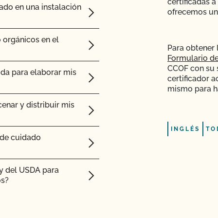
certificadas a
ado en una instalación
ofrecemos una
ras orgánicas?
r orgánicos?
 orgánicos en el
Para obtener 
Formulario de
CCOF con su so
ida para elaborar mis
certificador a
s para piensos tengan
mismo para ha
enar y distribuir mis
INGLÉS
TO
 de cuidado
ty del USDA para
os?
mas hidropónicos y en
ado orgánico?