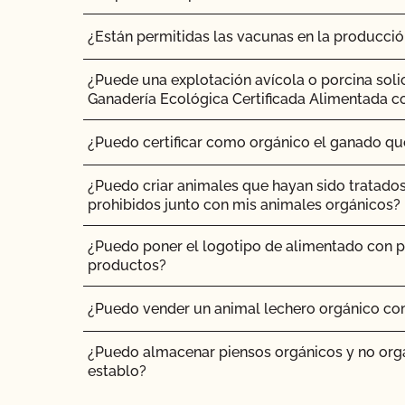
¿Quién debe inscribirse en el Programa Orgáni
¿Están permitidas las vacunas en la producci
California (SOP)?
¿Puede una explotación avícola o porcina soli
¿Por qué necesito una inspección orgánica?
Ganadería Ecológica Certificada Alimentada c
¿Por qué debería certificarme con el CCOF?
¿Puedo certificar como orgánico el ganado q
¿Puedo criar animales que hayan sido tratado
prohibidos junto con mis animales orgánicos?
¿Puedo poner el logotipo de alimentado con p
productos?
¿Puedo vender un animal lechero orgánico co
¿Puedo almacenar piensos orgánicos y no org
establo?