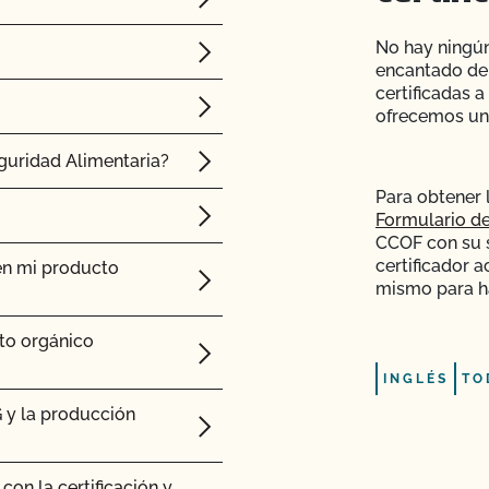
No hay ningún
encantado de
certificadas a
ofrecemos una
guridad Alimentaria?
Para obtener 
Formulario de
CCOF con su so
certificador a
en mi producto
mismo para ha
cto orgánico
INGLÉS
TO
 y la producción
on la certificación y