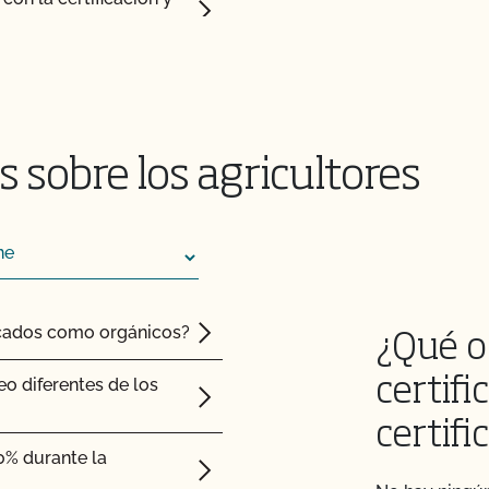
ión de mi registro en
SOP)?
 sobre los agricultores
e?
ficados como orgánicos?
¿Qué o
Orgánico (PSO)?
eo diferentes de los
certifi
empresa?
certifi
0% durante la