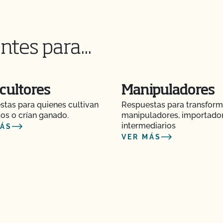
 importación necesito?
ntes para...
ivar cannabis
tificada/fabricar
lógicas certificadas.
 OCal?
cultores
Manipuladores
rla al CCOF?
tas para quienes cultivan
Respuestas para transform
os o crían ganado.
manipuladores, importado
ión a una nueva
intermediarios
MÁS
VER MÁS
laridad o el nombre de
icho que no puede
 disponible?