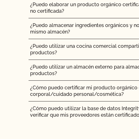
¿Puedo elaborar un producto orgánico certific
¿Pueden pastar animales no ecológicos en tier
no certificada?
¿Pueden los animales no orgánicos llegar a se
¿Puedo almacenar ingredientes orgánicos y no
mismo almacén?
¿Se puede dar pienso suplementario?
¿Puedo utilizar una cocina comercial compart
productos?
¿Es necesario que los complementos y aditivo
certificación orgánica?
¿Puedo utilizar un almacén externo para almac
productos?
¿Tienen que ser orgánicos mis trasplantes?
¿Cómo puedo certificar mi producto orgánico
¿Certifica el CCOF los productos de cáñamo?
corporal/cuidado personal/cosmética?
¿Ofrece el CCOF la Certificación de Transición?
¿Cómo puedo utilizar la base de datos Integri
verificar que mis proveedores están certificad
¿Cómo se certifican como orgánicos los siste
contenedor?
¿Cómo añado un nuevo producto a mi certific