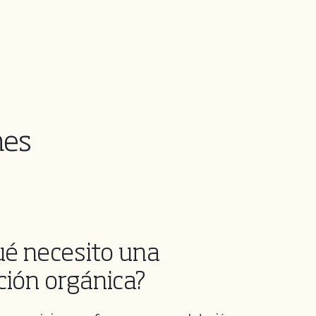
nes
ué necesito una
ción orgánica?