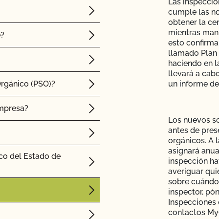
Las inspeccio
cumple las n
obtener la ce
mientras mant
e?
esto confirma
llamado Plan 
haciendo en l
llevará a cab
Orgánico (PSO)?
un informe de
empresa?
Los nuevos so
antes de pres
orgánicos. A 
asignará anua
co del Estado de
inspección ha
averiguar qui
sobre cuándo 
inspector, pó
Inspecciones 
contactos My