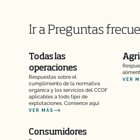
alimentaria?
¿Qué ocurre si no estoy de acuerdo con una de
certificación del CCOF?
Ir a Preguntas frecue
¿Qué pasa si pago mi factura pero no complet
renovación o viceversa?
Todas las
Agri
¿Qué ocurre si estoy certificado por otra agenc
Respues
operaciones
aliment
¿Qué es un número de lote?
Respuestas sobre el
VER 
cumplimiento de la normativa
¿Qué es una pista de auditoría?
orgánica y los servicios del CCOF
aplicables a todo tipo de
explotaciones. Comience aquí
¿Qué es MyCCOF?
VER MÁS
¿Qué es el Plan del Sistema Orgánico (PSO)?
Consumidores
¿Cuál es el proceso para recibir PrimusGFS Se