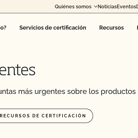
Quiénes somos
Noticias
Eventos
rla al CCOF?
ión a una nueva
co?
Servicios de certificación
Recursos
laridad o el nombre de
entes
icho que no puede
 disponible?
ntas más urgentes sobre los productos 
 de seguridad
 explotaciones
RECURSOS DE CERTIFICACIÓN
n de seguridad