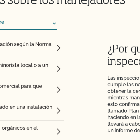
s sobre los manejadores
os animales?
os postes de mi valla o
cación según la Norma
¿Por q
inspec
as orgánicas?
norista local o a un
r orgánicos?
Las inspeccio
cumple las n
comercial para que
obtener la ce
mientras mant
esto confirma
s para piensos tengan
ado en una instalación
llamado Plan 
haciendo en l
llevará a cab
 orgánicos en el
un informe de