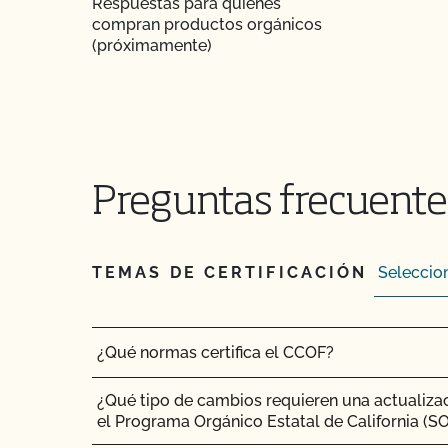
Respuestas para quienes
compran productos orgánicos
¿Cuál es el proceso de renovación?
(próximamente)
¿Qué logotipos y declaraciones puedo poner 
certificado por OCal?
¿Qué DEBE figurar en la etiqueta de mi produ
certificado?
Preguntas frecuentes
¿Qué recursos existen en relación con los OMG
orgánica?
TEMAS DE CERTIFICACIÓN
¿Qué recursos hay disponibles para ayudarme c
el mantenimiento de registros?
¿Qué normas certifica el CCOF?
¿Qué tipo de cambios requieren una actualizac
el Programa Orgánico Estatal de California (S