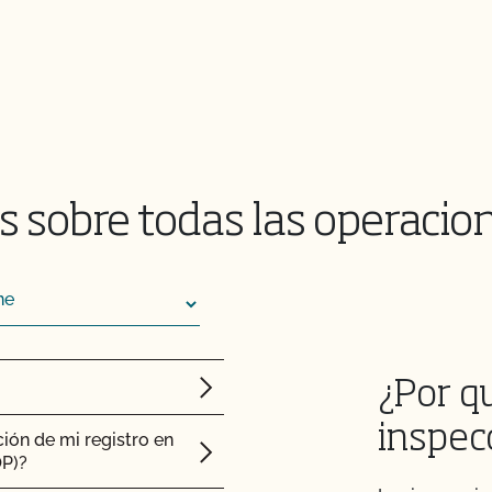
en mi producto
cto orgánico
 sobre todas las operacio
 y la producción
on la certificación y
¿Por q
inspec
ión de mi registro en
OP)?