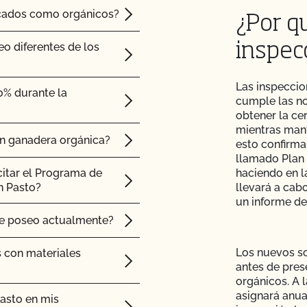
ficados como orgánicos?
¿Por q
eo diferentes de los
inspec
Las inspeccio
0% durante la
cumple las n
obtener la ce
mientras mant
ón ganadera orgánica?
esto confirma
llamado Plan 
citar el Programa de
haciendo en l
n Pasto?
llevará a cab
un informe de
ue poseo actualmente?
Los nuevos so
s con materiales
antes de pres
orgánicos. A 
asignará anua
asto en mis