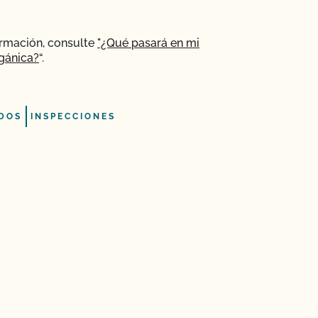
ormación, consulte
"¿Qué pasará en mi
gánica?
“.
DOS
INSPECCIONES