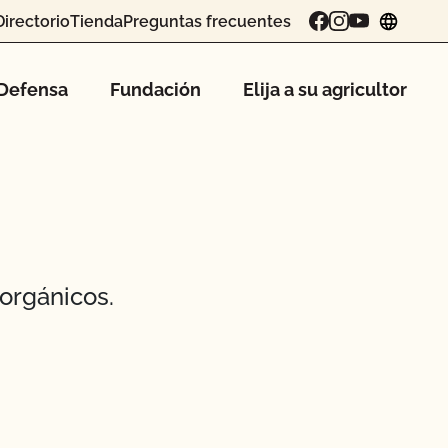
Directorio
Tienda
Preguntas frecuentes
chang
Defensa
Fundación
Elija a su agricultor
orgánicos.