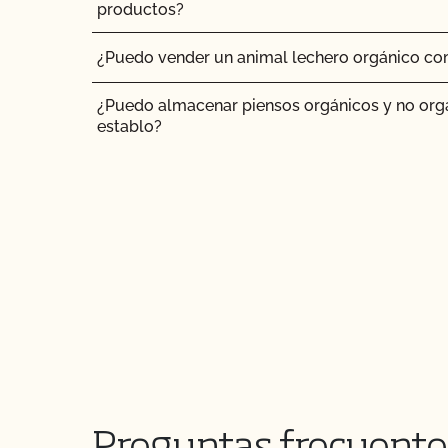
productos?
¿Puedo vender un animal lechero orgánico co
¿Puedo almacenar piensos orgánicos y no org
establo?
¿Puedo transferir paquetes entre operaciones c
CCOF?
¿Puedo utilizar un pienso no orgánico para el
¿Puedo utilizar antibióticos en mis animales 
orgánica?
¿Puedo utilizar cualquier matadero para proc
orgánicos?
¿Puedo utilizar compost?