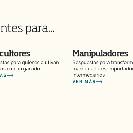
cisión o acción de
ntes para...
o el contrato de
cultores
Manipuladores
ia de certificación?
tas para quienes cultivan
Respuestas para transform
os o crían ganado.
manipuladores, importado
intermediarios
MÁS
VER MÁS
guridad Alimentaria?