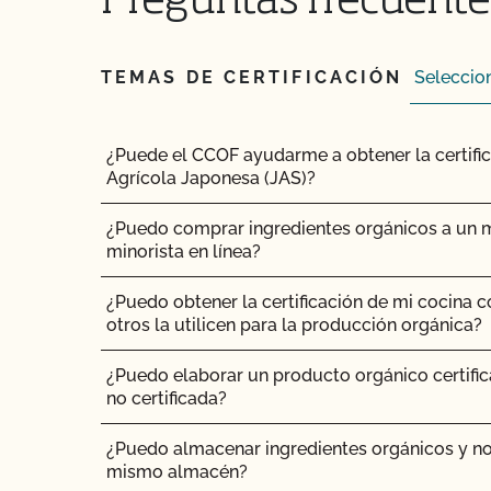
Preguntas frecuente
¿Puedo utilizar antiparasitarios para tratar a l
TEMAS DE CERTIFICACIÓN
¿Puedo utilizar madera tratada para sustituir l
para reparar mi granero?
¿Puede el CCOF ayudarme a obtener la certifi
¿Puedo utilizar semillas tratadas?
Agrícola Japonesa (JAS)?
¿Pueden pastar animales no orgánicos en tierr
¿Puedo comprar ingredientes orgánicos a un mi
minorista en línea?
¿Pueden los animales no orgánicos llegar a se
¿Puedo obtener la certificación de mi cocina 
¿Se puede dar pienso suplementario?
otros la utilicen para la producción orgánica?
¿Es necesario que los complementos y aditivo
¿Puedo elaborar un producto orgánico certific
certificación orgánica?
no certificada?
¿Puedo almacenar ingredientes orgánicos y no
¿Tienen que ser orgánicos mis trasplantes?
mismo almacén?