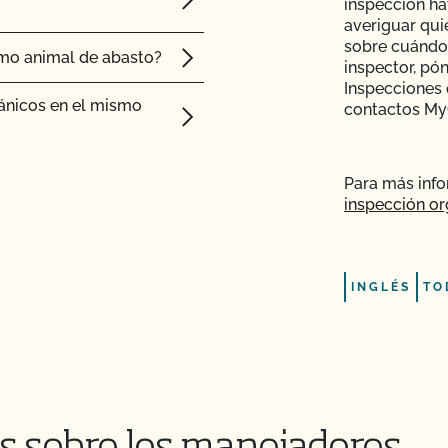
inspección ha
averiguar qui
sobre cuándo 
mo animal de abasto?
inspector, pó
Inspecciones 
ánicos en el mismo
contactos My
ertificadas por el
Para más inf
inspección or
 ganado orgánico?
y mantener su condición
INGLÉS
TO
esar mis animales