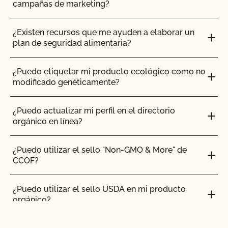
campañas de marketing?
¿Cuáles son los requisitos para el uso de
estiércol?
¿Existen recursos que me ayuden a elaborar un
plan de seguridad alimentaria?
¿Cuáles son las normas específicas para los
rumiantes?
¿Puedo etiquetar mi producto ecológico como no
modificado genéticamente?
¿Qué topes se exigen para las parcelas orgánicas?
¿Puedo actualizar mi perfil en el directorio
orgánico en línea?
¿Qué significa "certificado transitorio"?
¿Puedo utilizar el sello "Non-GMO & More" de
¿Qué ocurre si me veo sometido a una situación
CCOF?
de emergencia de fumigación o tratamiento de
erradicación de plagas o enfermedades?
¿Puedo utilizar el sello USDA en mi producto
orgánico?
¿Y si tengo preguntas concretas sobre mis
prácticas agrícolas?