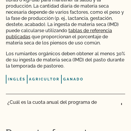
producción. La cantidad diaria de materia seca
¿La certificación orgánica de CCOF garantiza el
necesaria depende de varios factores, como el peso y
acceso al mercado internacional?
la fase de producción (p. ej., lactancia, gestación,
destete, acabado). La ingesta de materia seca (IMD)
puede calcularse utilizando
tablas de referencia
¿Realiza el CCOF pruebas de residuos de
publicadas
que proporcionan el porcentaje de
plaguicidas y OMG?
materia seca de los piensos de uso común.
Los rumiantes orgánicos deben obtener al menos 30%
¿Realiza el CCOF inspecciones sin previo aviso?
de su ingesta de materia seca (IMD) del pasto durante
la temporada de pastoreo.
¿Ofrece el CCOF servicios en línea?
INGLÉS
AGRICULTOR
GANADO
¿No OMG significa sin OMG?
¿Cuál es la cuota anual del programa de
¿El uso del sello "Organic is Non-GMO & More" de
transición certificado por el CCOF?
CCOF cuesta más dinero?
¿Cuál es la diferencia entre un animal "en
¿Cómo y con qué frecuencia actualizo mi Plan de
transición" y "último tercio"?