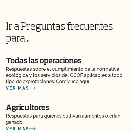
¿Certifica el CCOF los productos de cáñamo?
¿Ofrece el CCOF la Certificación de Transición?
Ir a Preguntas frecuentes
para...
¿Cómo se certifican como orgánicos los sistemas
hidropónicos y en contenedor?
Todas las operaciones
¿Cómo puedo encontrar un matadero orgánico
certificado?
Respuestas sobre el cumplimiento de la normativa
ecológica y los servicios del CCOF aplicables a todo
tipo de explotaciones. Comience aquí
¿Cómo pueden etiquetarse mis productos
VER MÁS
transitorios certificados por el CCOF?
¿Cómo añado un cultivo a mi perfil de cliente?
Agricultores
Respuestas para quienes cultivan alimentos o crían
ganado.
¿Cómo añado una nueva parcela a mi certificación
CCOF?
VER MÁS