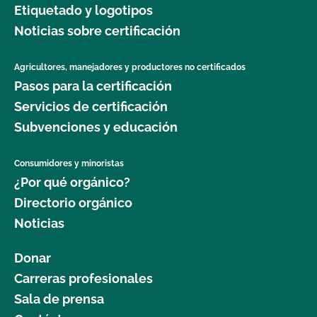
Etiquetado y logotipos
Seguridad Alimentaria?
Noticias sobre certificación
¿Cuál es el proceso de renovación?
Agricultores, manejadores y productores no certificados
Pasos para la certificación
¿Qué logotipos y declaraciones puedo poner en
mi producto certificado por OCal?
Servicios de certificación
Subvenciones y educación
¿Qué DEBE figurar en la etiqueta de mi producto
orgánico certificado?
Consumidores y minoristas
¿Por qué orgánico?
¿Qué recursos existen en relación con los OMG y
Directorio orgánico
la producción orgánica?
Noticias
¿Qué recursos hay disponibles para ayudarme con
Donar
la certificación y el mantenimiento de registros?
Carreras profesionales
Sala de prensa
¿Qué normas certifica el CCOF?