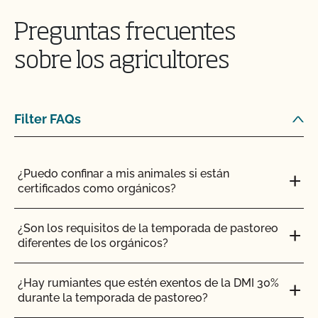
permite a sus clientes reconocer su compromiso con
su salud y la del medio ambiente.
Preguntas frecuentes
sobre los agricultores
La mención "Cultivado orgánicamente de acuerdo
con la Ley de Alimentos Orgánicos de California de
1990" ya no está permitida en las etiquetas de
Filter FAQs
productos orgánicos en California. No está obligado a
indicar su número de registro orgánico estatal en las
etiquetas, sólo en las facturas.
¿Puedo confinar a mis animales si están
certificados como orgánicos?
Utilice el logotipo del CCOF
¿Son los requisitos de la temporada de pastoreo
diferentes de los orgánicos?
El logotipo de CCOF puede utilizarse en cualquier
producto certificado orgánico por CCOF. El logotipo
¿Hay rumiantes que estén exentos de la DMI 30%
"girasol" de CCOF se asocia con productos
durante la temporada de pastoreo?
ecológicos certificados de primera calidad, alta