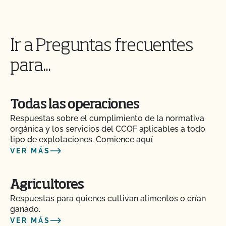
¿Puedo consultar mis saldos pendientes con el
CCOF y pagar en línea?
Ir a Preguntas frecuentes
¿Pueden certificar mis insumos agrícolas o de
para...
transformación?
¡CCOF proporciona formación individualizada
Todas las operaciones
sobre cómo mantener su Plan de Sistema
Orgánico en nuestros sistemas!
Respuestas sobre el cumplimiento de la normativa
orgánica y los servicios del CCOF aplicables a todo
tipo de explotaciones. Comience aquí
¿Tengo que comunicar todos mis insumos al
VER MÁS
CCOF?
Agricultores
¿Ofrece el CCOF un programa de certificación
acelerada?
Respuestas para quienes cultivan alimentos o crían
ganado.
VER MÁS
¿La certificación orgánica de CCOF garantiza el