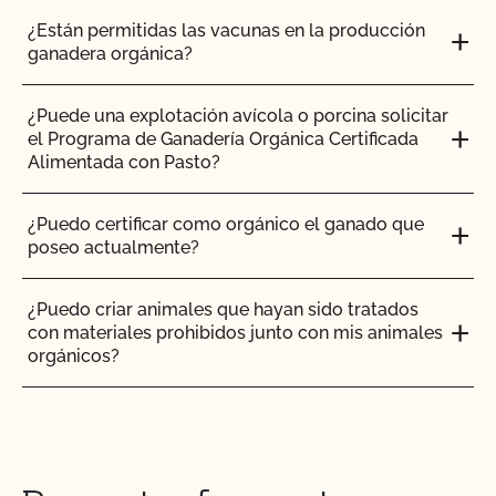
integridad y compromiso con el movimiento
¿Están permitidas las vacunas en la producción
ecológico desde 1973. Es uno de los sellos más
ganadera orgánica?
reconocidos y aceptados en el mercado orgánico,
tanto a nivel nacional como internacional.
¿Puede una explotación avícola o porcina solicitar
el Programa de Ganadería Orgánica Certificada
Alimentada con Pasto?
Con su decisión de colocar el sello CCOF en sus
productos certificados, refuerza la posición de sus
productos y de su empresa, y mejora su
¿Puedo certificar como orgánico el ganado que
comerciabilidad.
poseo actualmente?
¿Puedo criar animales que hayan sido tratados
con materiales prohibidos junto con mis animales
orgánicos?
El CCOF no puede determinar si sus etiquetas cumplen
¿Puedo poner el logotipo de alimentado con
los requisitos
Requisitos de etiquetado de la FDA
.
pasto en mis productos?
Póngase en contacto con su
oficina local de distrito de
la FDA
si desea solicitar una revisión de la etiqueta.