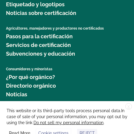
Etiquetado y logotipos
jardinería orgánica?
¿Qué recursos existen en relación con los OMG y
Noticias sobre certificación
la producción orgánica?
¿Dónde puedo obtener más información sobre la
seguridad alimentaria como agricultor orgánico?
Agricultores, manejadores y productores no certificados
¿Qué recursos hay disponibles para ayudarme con
Pasos para la certificación
la certificación y el mantenimiento de registros?
¿Dónde puedo obtener más información sobre la
Servicios de certificación
gestión del ganado orgánico?
¿Qué normas certifica el CCOF?
Subvenciones y educación
¿Dónde puedo encontrar semillas y plantas
¿Qué tipo de cambios requieren una actualización
Consumidores y minoristas
orgánicas?
de mi registro en el Programa Orgánico Estatal de
¿Por qué orgánico?
California (SOP)?
Directorio orgánico
¿Qué cultivos requieren un intervalo de 120 días
Noticias
antes de la cosecha cuando se aplica estiércol?
¿Qué ocurrirá en mi inspección orgánica?
X
Donar
This website or its third-party tools process personal data.In
¿Qué norma GLOBALG.A.P. es mejor para mi
¿Qué/quién es la GFSI y por qué es importante?
case of sale of your personal information, you may opt out by
Carreras profesionales
empresa?
using the link
Do not sell my personal information
.
Sala de prensa
¿Qué/quién es PrimusGFS?
Read More
Cookie settings
REJECT