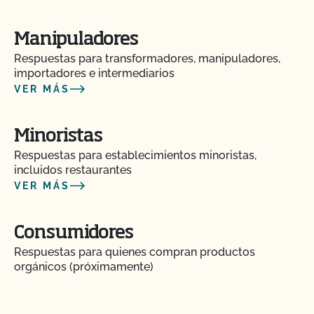
acceso al mercado internacional?
Manipuladores
¿Realiza el CCOF pruebas de residuos de
Respuestas para transformadores, manipuladores,
plaguicidas y OMG?
importadores e intermediarios
VER MÁS
¿Realiza el CCOF inspecciones sin previo aviso?
Minoristas
¿Ofrece el CCOF servicios en línea?
Respuestas para establecimientos minoristas,
incluidos restaurantes
¿No OMG significa sin OMG?
VER MÁS
¿El uso del sello "Organic is Non-GMO & More" de
Consumidores
CCOF cuesta más dinero?
Respuestas para quienes compran productos
orgánicos (próximamente)
¿Cómo y con qué frecuencia actualizo mi Plan de
Certificación de Seguridad Alimentaria con el
CCOF?