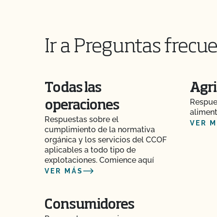
orgánica?
¿Puedo utilizar cualquier matadero para proc
orgánicos?
Ir a Preguntas frecue
¿Puedo utilizar compost?
¿Puedo utilizar antiparasitarios para tratar a l
Todas las
Agri
Respues
operaciones
¿Puedo utilizar madera tratada para sustituir l
aliment
para reparar mi granero?
Respuestas sobre el
VER 
cumplimiento de la normativa
orgánica y los servicios del CCOF
¿Puedo utilizar semillas tratadas?
aplicables a todo tipo de
explotaciones. Comience aquí
¿Pueden pastar animales no orgánicos en tierr
VER MÁS
¿Pueden los animales no orgánicos llegar a se
Consumidores
¿Se puede dar pienso suplementario?