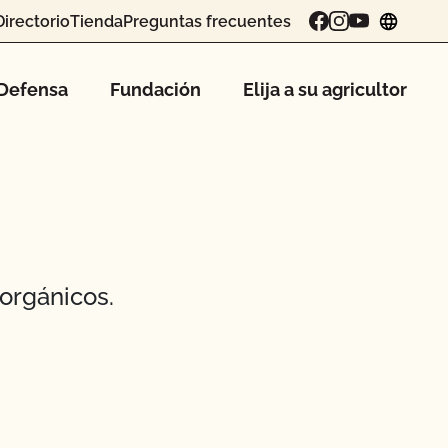
Directorio
Tienda
Preguntas frecuentes
chang
Defensa
Fundación
Elija a su agricultor
orgánicos.