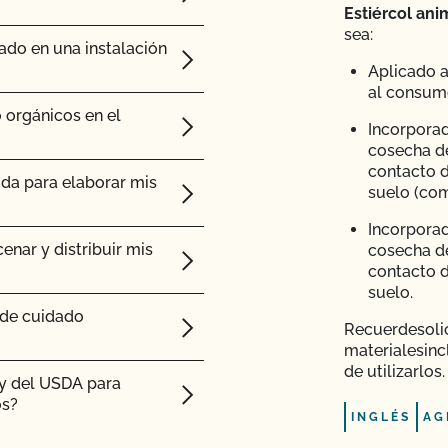
Estiércol ani
sea:
gánicas?
sterior a la
ado en una instalación
Aplicado a
as antes de la cosecha
al consum
 que me ha enviado mi
 orgánicos en el
Incorporad
cosecha d
mpresa?
contacto d
btener ayuda con los
ida para elaborar mis
suelo (com
ltivo o producto a mi
Incorporad
fil (añadir superficie,
enar y distribuir mis
cosecha d
programa de transición
contacto d
suelo.
 de cuidado
Recuerde
soli
materiales
inc
 (PSO)?
de utilizarlos.
ty del USDA para
os?
e mi operación y ver
INGLÉS
AG