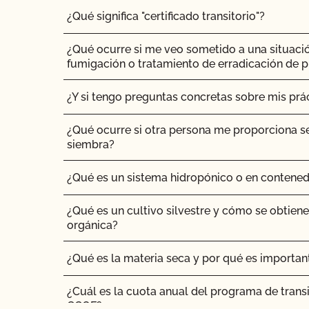
¿No OMG significa sin OMG?
¿Qué significa "certificado transitorio"?
¿El uso del sello "Organic is Non-GMO & Mor
¿Qué ocurre si me veo sometido a una situaci
dinero?
fumigación o tratamiento de erradicación de 
¿Cómo y con qué frecuencia actualizo mi Plan 
¿Y si tengo preguntas concretas sobre mis prá
Seguridad Alimentaria con el CCOF?
¿Qué ocurre si otra persona me proporciona se
¿Cómo puedo comprobar el estado de mis Ac
siembra?
Actualizaciones OSP?
¿Qué es un sistema hidropónico o en contene
¿Cómo puedo controlar el coste de mi inspecc
¿Qué es un cultivo silvestre y cómo se obtiene 
¿Cómo puedo prepararme para mi auditoría d
orgánica?
alimentaria?
¿Qué es la materia seca y por qué es importan
¿Cómo puedo etiquetar mis productos orgánic
¿Cuál es la cuota anual del programa de transi
¿Cómo puedo prepararme para la parte de la in
CCOF?