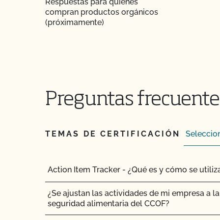
Respuestas para quienes
compran productos orgánicos
¿Es necesario que los complementos y aditivo
(próximamente)
certificación orgánica?
¿Tienen que ser orgánicos mis trasplantes?
¿Certifica el CCOF los productos de cáñamo?
Preguntas frecuentes
¿Ofrece el CCOF la Certificación de Transición?
¿Cómo se certifican como orgánicos los siste
TEMAS DE CERTIFICACIÓN
contenedor?
¿Cómo puedo encontrar un matadero orgánico 
Action Item Tracker - ¿Qué es y cómo se utiliz
¿Cómo pueden etiquetarse mis productos trans
¿Se ajustan las actividades de mi empresa a la 
por el CCOF?
seguridad alimentaria del CCOF?
¿Cómo añado un cultivo a mi perfil de cliente?