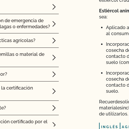
estiércol crud
Estiércol ani
sea:
e" de CCOF cuesta más
ón de emergencia de
plagas o enfermedades?
Aplicado a
al consum
de Certificación de
cticas agrícolas?
Incorporad
cosecha d
millas o material de
contacto d
ciones y
suelo (com
Incorporad
dor?
ión orgánica?
cosecha d
contacto d
la certificación
suelo.
e seguridad
Recuerde
soli
te?
materiales
inc
os certificados?
de utilizarlos.
ción certificado por el
spección relativa a la
INGLÉS
AG