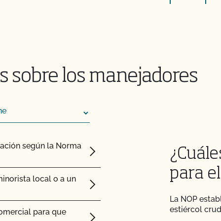
ición" y "último tercio"?
cos en el mercado?
s, inoculantes,
las, vacunas,
a los cultivos y el
s sobre los manejadores
orgánico certificado?
s adjuntos a los
 de inspección?
cación según la Norma
a jardinería orgánica?
¿Cuáles
o para mi próxima
para el
la seguridad
norista local o a un
dos?
La NOP establ
la gestión del ganado
estiércol crud
comercial para que
a?