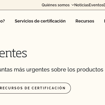
ue poseo actualmente?
Quiénes somos
Noticias
Eventos
s con materiales
co?
Servicios de certificación
Recursos
asto en mis
mo animal de abasto?
entes
ánicos en el mismo
ntas más urgentes sobre los productos 
ertificadas por el
RECURSOS DE CERTIFICACIÓN
 ganado orgánico?
y mantener su condición