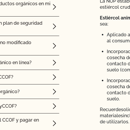
La NOP establ
oductos orgánicos en mi
estiércol crud
ación CCOF?
Estiércol ani
n plan de seguridad
sea:
dad Alimentaria de
Aplicado a
al consum
 no modificado
ico?
Incorporad
cosecha d
es orgánicos?
ánico en línea?
contacto d
suelo (com
 NOP de importación?
 CCOF?
Incorporad
cosecha d
endré que someterme a
orgánico?
contacto d
suelo.
MyCCOF?
Recuerde
soli
o certificado, ¿obtengo
materiales
inc
l CCOF?
l CCOF y pagar en
de utilizarlos.
animales de mi granja