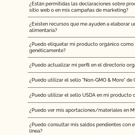
¿Están permitidas las declaraciones sobre pr
sitio web o en mis campañas de marketing?
¿Cómo añado una nueva parcela a mi certific
¿Existen recursos que me ayuden a elaborar u
¿Cómo me beneficia la Certificación de Seguri
alimentaria?
CCOF como agricultor orgánico?
¿Puedo etiquetar mi producto orgánico como
¿Cómo se mantiene la salud del ganado orgán
genéticamente?
¿Cuántos días de pasto necesitan los rumiant
¿Puedo actualizar mi perfil en el directorio org
Soy exportador, ¿cómo solicito un certificado
¿Puedo utilizar el sello "Non-GMO & More" de
Si tengo la certificación CCOF Transitoria, ¿t
¿Puedo utilizar el sello USDA en mi producto 
una inspección?
¿Puedo ver mis aportaciones/materiales en 
Si me afilio al CCOF como productor transitori
los mismos beneficios que otros miembros de
¿Puedo consultar mis saldos pendientes con e
línea?
Si busco la certificación orgánica, ¿todos los 