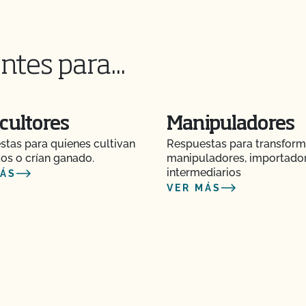
esar mis animales
ntes para...
os animales?
cultores
Manipuladores
tas para quienes cultivan
Respuestas para transform
os postes de mi valla o
os o crían ganado.
manipuladores, importado
intermediarios
MÁS
VER MÁS
as orgánicas?
r orgánicos?