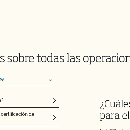
s para piensos tengan
 sobre todas las operacio
mas hidropónicos y en
certificado?
a?
¿Cuáles
itorios certificados
certificación de
para el