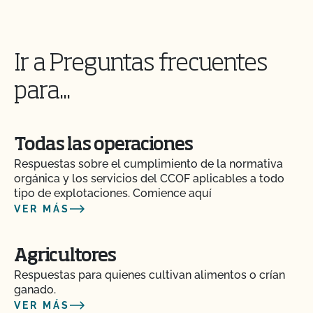
para las explotaciones agrícolas?
¿Cuáles son los componentes clave de un plan de
Ir a Preguntas frecuentes
seguridad alimentaria?
para...
¿Qué ocurre si no estoy de acuerdo con una
decisión o acción de certificación del CCOF?
Todas las operaciones
¿Qué pasa si pago mi factura pero no completo el
Respuestas sobre el cumplimiento de la normativa
contrato de renovación o viceversa?
orgánica y los servicios del CCOF aplicables a todo
tipo de explotaciones. Comience aquí
VER MÁS
¿Qué ocurre si estoy certificado por otra agencia
de certificación?
Agricultores
¿Qué es un número de lote?
Respuestas para quienes cultivan alimentos o crían
ganado.
¿Qué es una pista de auditoría?
VER MÁS