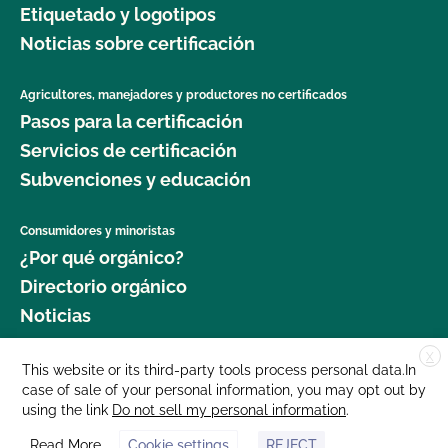
Etiquetado y logotipos
jardinería orgánica?
Noticias sobre certificación
¿Dónde puedo obtener más información sobre la
seguridad alimentaria como agricultor orgánico?
Agricultores, manejadores y productores no certificados
Pasos para la certificación
¿Dónde puedo obtener más información sobre la
Servicios de certificación
gestión del ganado orgánico?
Subvenciones y educación
¿Dónde puedo encontrar semillas y plantas
Consumidores y minoristas
orgánicas?
¿Por qué orgánico?
Directorio orgánico
¿Qué cultivos requieren un intervalo de 120 días
Noticias
antes de la cosecha cuando se aplica estiércol?
X
Donar
This website or its third-party tools process personal data.In
¿Qué norma GLOBALG.A.P. es mejor para mi
case of sale of your personal information, you may opt out by
Carreras profesionales
empresa?
using the link
Do not sell my personal information
.
Sala de prensa
Read More
Cookie settings
REJECT