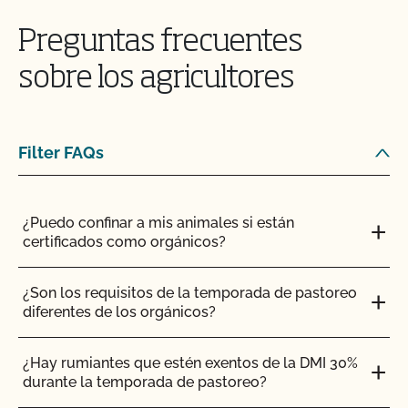
¿Qué/quién es PrimusGFS?
Preguntas frecuentes
¿Cuándo debo actualizar mi Plan de Sistema
sobre los agricultores
Orgánico (PSO)?
¿Qué norma Primus GFS es la mejor para mi
empresa?
Filter FAQs
¿Quién puede solicitar la certificación OCal?
¿Puedo confinar a mis animales si están
certificados como orgánicos?
¿Quién debe inscribirse en el Programa Orgánico
del Estado de California (SOP)?
¿Son los requisitos de la temporada de pastoreo
diferentes de los orgánicos?
¿Por qué necesito una inspección orgánica?
¿Hay rumiantes que estén exentos de la DMI 30%
¿Por qué debería certificarme con el CCOF?
durante la temporada de pastoreo?