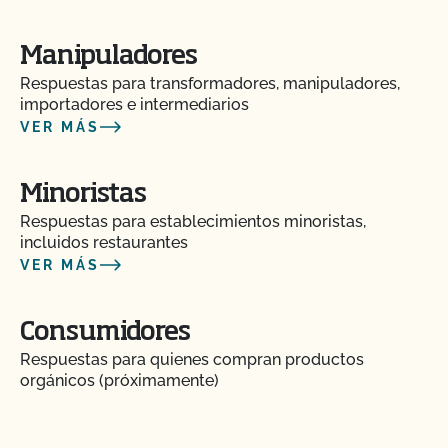
¿Qué es MyCCOF?
Manipuladores
Respuestas para transformadores, manipuladores,
¿Qué es el Plan del Sistema Orgánico (PSO)?
importadores e intermediarios
VER MÁS
¿Cuál es el proceso para recibir PrimusGFS
Seguridad Alimentaria?
Minoristas
Respuestas para establecimientos minoristas,
¿Cuál es el proceso de renovación?
incluidos restaurantes
VER MÁS
¿Qué logotipos y declaraciones puedo poner en
mi producto certificado por OCal?
Consumidores
Respuestas para quienes compran productos
¿Qué DEBE figurar en la etiqueta de mi producto
orgánicos (próximamente)
orgánico certificado?
¿Qué recursos existen en relación con los OMG y