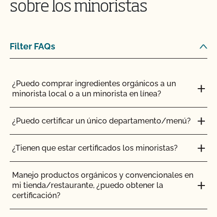
sobre los minoristas
certificados?
¿Es necesario que los complementos y aditivos
¿Cómo añado un nuevo producto a mi certificado
para piensos tengan certificación orgánica?
orgánico?
Filter FAQs
¿Tienen que ser orgánicos mis trasplantes?
¿Cómo puedo controlar las plagas en mis
instalaciones?
¿Puedo comprar ingredientes orgánicos a un
¿Certifica el CCOF los productos de cáñamo?
minorista local o a un minorista en línea?
¿Cómo afectan el agua y la sal al etiquetado de mi
¿Ofrece el CCOF la Certificación de Transición?
producto?
¿Puedo certificar un único departamento/menú?
¿Cómo se certifican como orgánicos los sistemas
Soy exportador, ¿cómo solicito un certificado NOP
¿Tienen que estar certificados los minoristas?
hidropónicos y en contenedor?
de importación?
Manejo productos orgánicos y convencionales en
¿Cómo puedo encontrar un matadero orgánico
Soy importador, ¿cómo solicito un certificado NOP
mi tienda/restaurante, ¿puedo obtener la
certificado?
de importación?
certificación?
¿Cómo pueden etiquetarse mis productos