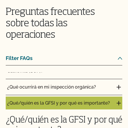
la producción orgánica?
Preguntas frecuentes
¿Qué recursos hay disponibles para ayudarme con
sobre todas las
la certificación y el mantenimiento de registros?
operaciones
¿Qué normas certifica el CCOF?
Filter FAQs
¿Qué tipo de cambios requieren una actualización
de mi registro en el Programa Orgánico Estatal de
California (SOP)?
¿Qué ocurrirá en mi inspección orgánica?
¿Qué/quién es la GFSI y por qué es importante?
¿Qué/quién es la GFSI y por qué