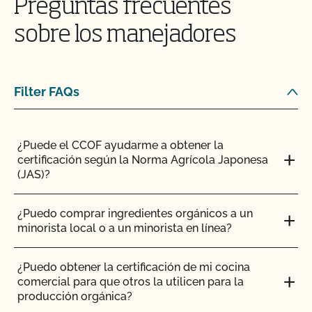
Preguntas frecuentes
¿Puedo vender un animal lechero orgánico como
animal de abasto?
sobre los manejadores
¿Puedo almacenar piensos orgánicos y no
orgánicos en el mismo establo?
Filter FAQs
¿Puedo transferir paquetes entre operaciones
certificadas por el CCOF?
¿Puede el CCOF ayudarme a obtener la
certificación según la Norma Agrícola Japonesa
¿Puedo utilizar un pienso no orgánico para el
(JAS)?
ganado orgánico?
¿Puedo comprar ingredientes orgánicos a un
¿Puedo utilizar antibióticos en mis animales y
minorista local o a un minorista en línea?
mantener su condición orgánica?
¿Puedo obtener la certificación de mi cocina
¿Puedo utilizar cualquier matadero para procesar
comercial para que otros la utilicen para la
mis animales orgánicos?
producción orgánica?