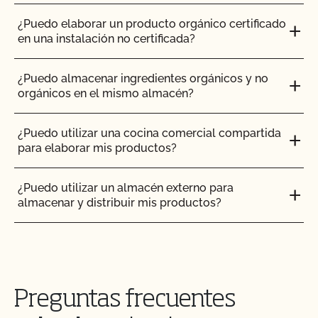
¿Puedo utilizar compost?
¿Puedo elaborar un producto orgánico certificado
en una instalación no certificada?
¿Puedo utilizar antiparasitarios para tratar a los
animales?
¿Puedo almacenar ingredientes orgánicos y no
orgánicos en el mismo almacén?
¿Puedo utilizar madera tratada para sustituir los
postes de mi valla o para reparar mi granero?
¿Puedo utilizar una cocina comercial compartida
para elaborar mis productos?
¿Puedo utilizar semillas tratadas?
¿Puedo utilizar un almacén externo para
almacenar y distribuir mis productos?
¿Pueden pastar animales no orgánicos en tierras
orgánicas?
¿Cómo puedo certificar mi producto orgánico de
cuidado corporal/cuidado personal/cosmética?
¿Pueden los animales no orgánicos llegar a ser
orgánicos?
Preguntas frecuentes
¿Cómo puedo utilizar la base de datos Integrity
del USDA para verificar que mis proveedores están
¿Se puede dar pienso suplementario?