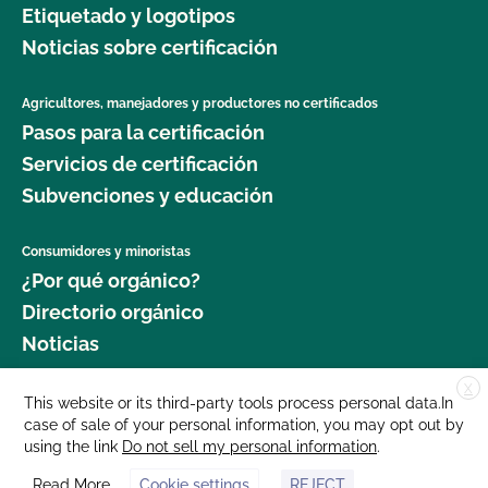
Etiquetado y logotipos
jardinería orgánica?
Noticias sobre certificación
¿Dónde puedo obtener más información sobre la
seguridad alimentaria como agricultor orgánico?
Agricultores, manejadores y productores no certificados
Pasos para la certificación
¿Dónde puedo obtener más información sobre la
Servicios de certificación
gestión del ganado orgánico?
Subvenciones y educación
¿Dónde puedo encontrar semillas y plantas
Consumidores y minoristas
orgánicas?
¿Por qué orgánico?
Directorio orgánico
¿Qué cultivos requieren un intervalo de 120 días
Noticias
antes de la cosecha cuando se aplica estiércol?
X
Donar
This website or its third-party tools process personal data.In
¿Qué norma GLOBALG.A.P. es mejor para mi
case of sale of your personal information, you may opt out by
Carreras profesionales
empresa?
using the link
Do not sell my personal information
.
Sala de prensa
Read More
Cookie settings
REJECT