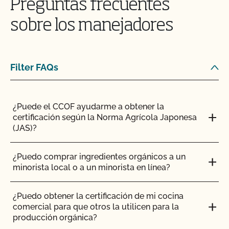
Preguntas frecuentes
¿Puedo vender un animal lechero orgánico como
animal de abasto?
sobre los manejadores
¿Puedo almacenar piensos orgánicos y no
orgánicos en el mismo establo?
Filter FAQs
¿Puedo transferir paquetes entre operaciones
certificadas por el CCOF?
¿Puede el CCOF ayudarme a obtener la
certificación según la Norma Agrícola Japonesa
¿Puedo utilizar un pienso no orgánico para el
(JAS)?
ganado orgánico?
¿Puedo comprar ingredientes orgánicos a un
¿Puedo utilizar antibióticos en mis animales y
minorista local o a un minorista en línea?
mantener su condición orgánica?
¿Puedo obtener la certificación de mi cocina
¿Puedo utilizar cualquier matadero para procesar
comercial para que otros la utilicen para la
mis animales orgánicos?
producción orgánica?