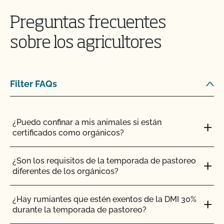
Preguntas frecuentes
INGLÉS
TODOS
sobre los agricultores
CANNABIS (PROGRAMA OCAL DE CALIFORNIA)
Filter FAQs
¿Quién debe inscribirse en el Programa Orgánico
del Estado de California (SOP)?
¿Puedo confinar a mis animales si están
¿Por qué necesito una inspección orgánica?
certificados como orgánicos?
¿Por qué debería certificarme con el CCOF?
¿Son los requisitos de la temporada de pastoreo
diferentes de los orgánicos?
¿Hay rumiantes que estén exentos de la DMI 30%
durante la temporada de pastoreo?