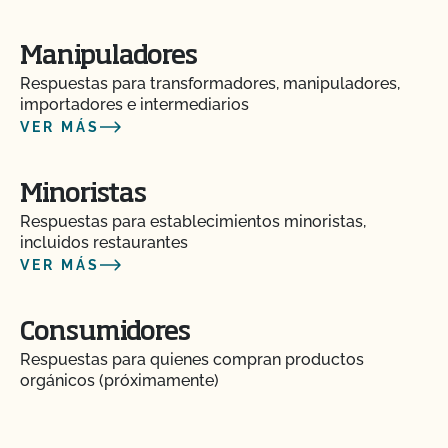
¿Qué es MyCCOF?
Manipuladores
Respuestas para transformadores, manipuladores,
¿Qué es el Plan del Sistema Orgánico (PSO)?
importadores e intermediarios
VER MÁS
¿Cuál es el proceso para recibir PrimusGFS
Seguridad Alimentaria?
Minoristas
Respuestas para establecimientos minoristas,
¿Cuál es el proceso de renovación?
incluidos restaurantes
VER MÁS
¿Qué logotipos y declaraciones puedo poner en
mi producto certificado por OCal?
Consumidores
Respuestas para quienes compran productos
¿Qué DEBE figurar en la etiqueta de mi producto
orgánicos (próximamente)
orgánico certificado?
¿Qué recursos existen en relación con los OMG y