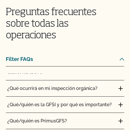
la producción orgánica?
Preguntas frecuentes
¿Qué recursos hay disponibles para ayudarme con
sobre todas las
la certificación y el mantenimiento de registros?
operaciones
¿Qué normas certifica el CCOF?
Filter FAQs
¿Qué tipo de cambios requieren una actualización
de mi registro en el Programa Orgánico Estatal de
California (SOP)?
¿Qué ocurrirá en mi inspección orgánica?
¿Qué/quién es la GFSI y por qué es importante?
¿Qué/quién es PrimusGFS?