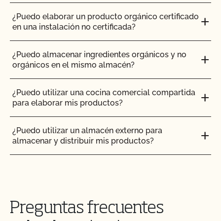
¿Puedo utilizar compost?
¿Puedo elaborar un producto orgánico certificado
en una instalación no certificada?
¿Puedo utilizar antiparasitarios para tratar a los
animales?
¿Puedo almacenar ingredientes orgánicos y no
orgánicos en el mismo almacén?
¿Puedo utilizar madera tratada para sustituir los
postes de mi valla o para reparar mi granero?
¿Puedo utilizar una cocina comercial compartida
para elaborar mis productos?
¿Puedo utilizar semillas tratadas?
¿Puedo utilizar un almacén externo para
almacenar y distribuir mis productos?
¿Pueden pastar animales no orgánicos en tierras
orgánicas?
¿Cómo puedo certificar mi producto orgánico de
cuidado corporal/cuidado personal/cosmética?
¿Pueden los animales no orgánicos llegar a ser
orgánicos?
Preguntas frecuentes
¿Cómo puedo utilizar la base de datos Integrity
del USDA para verificar que mis proveedores están
¿Se puede dar pienso suplementario?