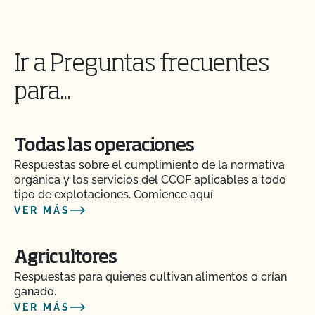
para las explotaciones agrícolas?
¿Cuáles son los componentes clave de un plan de
Ir a Preguntas frecuentes
seguridad alimentaria?
para...
¿Qué ocurre si no estoy de acuerdo con una
decisión o acción de certificación del CCOF?
Todas las operaciones
¿Qué pasa si pago mi factura pero no completo el
Respuestas sobre el cumplimiento de la normativa
contrato de renovación o viceversa?
orgánica y los servicios del CCOF aplicables a todo
tipo de explotaciones. Comience aquí
VER MÁS
¿Qué ocurre si estoy certificado por otra agencia
de certificación?
Agricultores
¿Qué es un número de lote?
Respuestas para quienes cultivan alimentos o crían
ganado.
¿Qué es una pista de auditoría?
VER MÁS