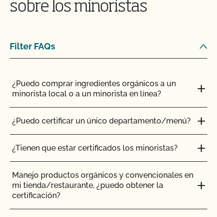
sobre los minoristas
certificados?
¿Es necesario que los complementos y aditivos
¿Cómo añado un nuevo producto a mi certificado
para piensos tengan certificación orgánica?
orgánico?
Filter FAQs
¿Tienen que ser orgánicos mis trasplantes?
¿Cómo puedo controlar las plagas en mis
instalaciones?
¿Puedo comprar ingredientes orgánicos a un
¿Certifica el CCOF los productos de cáñamo?
minorista local o a un minorista en línea?
¿Cómo afectan el agua y la sal al etiquetado de mi
¿Ofrece el CCOF la Certificación de Transición?
producto?
¿Puedo certificar un único departamento/menú?
¿Cómo se certifican como orgánicos los sistemas
Soy exportador, ¿cómo solicito un certificado NOP
¿Tienen que estar certificados los minoristas?
hidropónicos y en contenedor?
de importación?
Manejo productos orgánicos y convencionales en
¿Cómo puedo encontrar un matadero orgánico
Soy importador, ¿cómo solicito un certificado NOP
mi tienda/restaurante, ¿puedo obtener la
certificado?
de importación?
certificación?
¿Cómo pueden etiquetarse mis productos