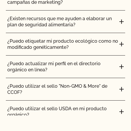
campañas de marketing?
¿Qué es un sistema hidropónico o en contenedor?
¿Existen recursos que me ayuden a elaborar un
plan de seguridad alimentaria?
¿Qué es un cultivo silvestre y cómo se obtiene la
certificación orgánica?
¿Puedo etiquetar mi producto ecológico como no
modificado genéticamente?
¿Qué es la materia seca y por qué es importante?
¿Puedo actualizar mi perfil en el directorio
orgánico en línea?
¿Cuál es la cuota anual del programa de
transición certificado por el CCOF?
¿Puedo utilizar el sello "Non-GMO & More" de
CCOF?
¿Cuál es la diferencia entre un animal "en
transición" y "último tercio"?
¿Puedo utilizar el sello USDA en mi producto
orgánico?
¿Qué materiales (fertilizantes, control de plagas,
inoculantes, sustratos para macetas, tratamientos
de semillas, vacunas, tratamientos sanitarios, etc.)