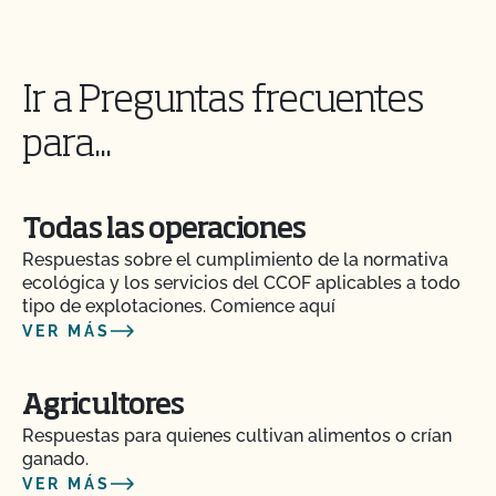
Alimentaria de CCOF como agricultor orgánico?
¿Cómo se mantiene la salud del ganado orgánico?
Ir a Preguntas frecuentes
¿Cuántos días de pasto necesitan los rumiantes
para...
orgánicos?
Soy exportador, ¿cómo solicito un certificado NOP
Todas las operaciones
de importación?
Respuestas sobre el cumplimiento de la normativa
ecológica y los servicios del CCOF aplicables a todo
Si tengo la certificación CCOF Transitoria, ¿tendré
tipo de explotaciones. Comience aquí
que someterme a una inspección?
VER MÁS
Si me afilio al CCOF como productor transitorio
Agricultores
certificado, ¿obtengo los mismos beneficios que
Respuestas para quienes cultivan alimentos o crían
otros miembros del CCOF?
ganado.
VER MÁS