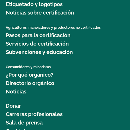
Etiquetado y logotipos
Seguridad Alimentaria?
Noticias sobre certificación
¿Cuál es el proceso de renovación?
Agricultores, manejadores y productores no certificados
Pasos para la certificación
¿Qué logotipos y declaraciones puedo poner en
mi producto certificado por OCal?
Servicios de certificación
Subvenciones y educación
¿Qué DEBE figurar en la etiqueta de mi producto
orgánico certificado?
Consumidores y minoristas
¿Por qué orgánico?
¿Qué recursos existen en relación con los OMG y
Directorio orgánico
la producción orgánica?
Noticias
¿Qué recursos hay disponibles para ayudarme con
Donar
la certificación y el mantenimiento de registros?
Carreras profesionales
Sala de prensa
¿Qué normas certifica el CCOF?