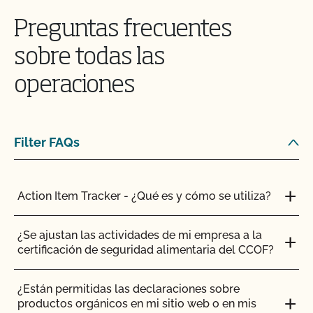
estiércol?
Preguntas frecuentes
¿Cuáles son las normas específicas para los
sobre todas las
rumiantes?
operaciones
¿Qué topes se exigen para las parcelas orgánicas?
¿Qué significa "certificado transitorio"?
Filter FAQs
¿Qué ocurre si me veo sometido a una situación
de emergencia de fumigación o tratamiento de
Action Item Tracker - ¿Qué es y cómo se utiliza?
erradicación de plagas o enfermedades?
¿Se ajustan las actividades de mi empresa a la
¿Y si tengo preguntas concretas sobre mis
certificación de seguridad alimentaria del CCOF?
prácticas agrícolas?
¿Están permitidas las declaraciones sobre
¿Qué ocurre si otra persona me proporciona
productos orgánicos en mi sitio web o en mis
semillas o material de siembra?