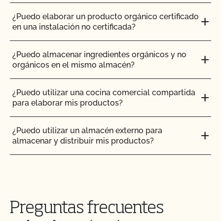
¿Cómo abordar las quejas y problemas orgánicos
¿Puedo elaborar un producto orgánico certificado
en el mercado?
en una instalación no certificada?
¿Cómo controlo los costes de certificación?
¿Puedo almacenar ingredientes orgánicos y no
orgánicos en el mismo almacén?
¿Cómo puedo encontrar un asesor orgánico?
¿Puedo utilizar una cocina comercial compartida
para elaborar mis productos?
¿Cómo puedo obtener una copia de los archivos
adjuntos a los correos electrónicos de CCOF?
¿Puedo utilizar un almacén externo para
almacenar y distribuir mis productos?
¿Cómo puedo obtener una copia de mi informe de
inspección?
¿Cómo puedo certificar mi producto orgánico de
cuidado corporal/cuidado personal/cosmética?
¿Cómo puedo obtener información de contacto
para mi próxima inspección?
Preguntas frecuentes
¿Cómo puedo utilizar la base de datos Integrity
del USDA para verificar que mis proveedores están
¿Cómo puedo obtener copias de mis certificados?