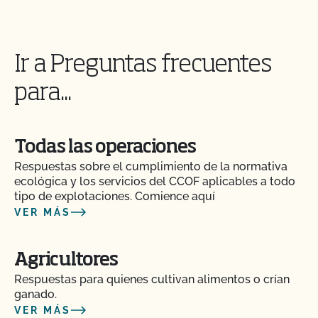
¿Realiza el CCOF inspecciones sin previo aviso?
¿Ofrece el CCOF servicios en línea?
Ir a Preguntas frecuentes
para...
¿No OMG significa sin OMG?
¿El uso del sello "Organic is Non-GMO & More" de
Todas las operaciones
CCOF cuesta más dinero?
Respuestas sobre el cumplimiento de la normativa
ecológica y los servicios del CCOF aplicables a todo
¿Cómo y con qué frecuencia actualizo mi Plan de
tipo de explotaciones. Comience aquí
Certificación de Seguridad Alimentaria con el
VER MÁS
CCOF?
Agricultores
¿Cómo puedo comprobar el estado de mis
Acciones y Actualizaciones OSP?
Respuestas para quienes cultivan alimentos o crían
ganado.
VER MÁS
¿Cómo puedo controlar el coste de mi inspección