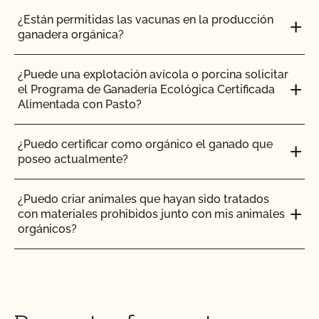
¿Están permitidas las vacunas en la producción
¿Cómo se comparan PrimusGFS y GLOBALG.A.P?
ganadera orgánica?
¿Cómo se comparan la normativa orgánica NOP
¿Puede una explotación avícola o porcina solicitar
de la UDSA y la normativa OCal?
el Programa de Ganadería Ecológica Certificada
Alimentada con Pasto?
¿Cuánto tarda el CCOF en actualizar mi Plan de
Sistema Orgánico (PSO)?
¿Puedo certificar como orgánico el ganado que
poseo actualmente?
¿Cuánto tiempo se tarda en obtener la
certificación OCal con el CCOF?
¿Puedo criar animales que hayan sido tratados
con materiales prohibidos junto con mis animales
¿Cuánto se tarda en obtener el certificado de
orgánicos?
seguridad alimentaria? ¿Cuánto cuesta?
¿Puedo poner el logotipo de alimentado con
¿Cuánto tiempo se tarda en recibir los resultados
pasto en mis productos?
de la inspección?