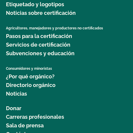
Etiquetado y logotipos
jardinería orgánica?
Noticias sobre certificación
¿Dónde puedo obtener más información sobre la
seguridad alimentaria como agricultor orgánico?
Agricultores, manejadores y productores no certificados
Pasos para la certificación
¿Dónde puedo obtener más información sobre la
Servicios de certificación
gestión del ganado orgánico?
Subvenciones y educación
¿Dónde puedo encontrar semillas y plantas
Consumidores y minoristas
orgánicas?
¿Por qué orgánico?
Directorio orgánico
¿Qué cultivos requieren un intervalo de 120 días
Noticias
antes de la cosecha cuando se aplica estiércol?
Donar
¿Qué norma GLOBALG.A.P. es mejor para mi
Carreras profesionales
empresa?
Sala de prensa