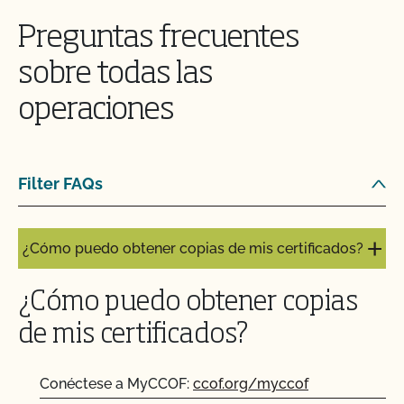
Preguntas frecuentes
¿Cómo puedo obtener una copia de los archivos
adjuntos a los correos electrónicos de CCOF?
sobre todas las
operaciones
¿Cómo puedo obtener una copia de mi informe de
inspección?
¿Cómo puedo obtener información de contacto
Filter FAQs
para mi próxima inspección?
¿Cómo puedo obtener copias de mis certificados?
¿Cómo puedo obtener copias
de mis certificados?
Conéctese a MyCCOF:
ccof.org/myccof