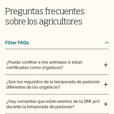
¿Cómo me conecto a MyCCOF? ¿Cómo puedo
obtener ayuda con los problemas de inicio de
Preguntas frecuentes
sesión?
sobre los agricultores
¿Cómo envío una solicitud para actualizar mi perfil
(añadir superficie, añadir producto, actualizaciones
de OSP, etc.)?
Filter FAQs
¿Cómo actualizo mis datos o contactos?
¿Puedo confinar a mis animales si están
certificados como orgánicos?
¿Cómo actualizo mi Plan de Sistema Orgánico
(PSO)?
¿Son los requisitos de la temporada de pastoreo
diferentes de los orgánicos?
¿Cómo puedo ver la información de contacto de
mi operación y ver mis contactos autorizados?
¿Hay rumiantes que estén exentos de la DMI 30%
durante la temporada de pastoreo?
¿Cómo funcionan las inspecciones ecológicas?