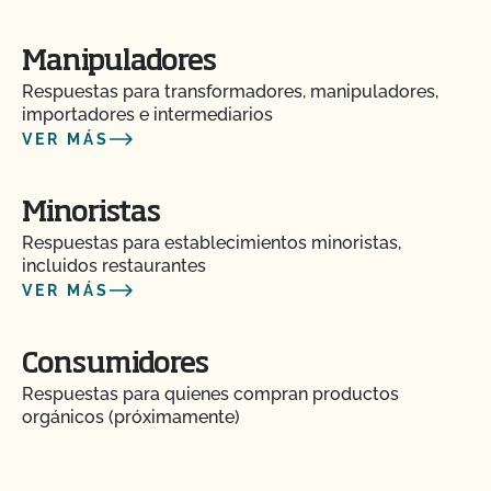
orgánica?
Manipuladores
¿Cómo puedo prepararme para mi auditoría de
Respuestas para transformadores, manipuladores,
seguridad alimentaria?
importadores e intermediarios
VER MÁS
¿Cómo puedo etiquetar mis productos orgánicos
certificados?
Minoristas
Respuestas para establecimientos minoristas,
¿Cómo puedo prepararme para la parte de la
incluidos restaurantes
inspección relativa a la pista de auditoría?
VER MÁS
¿Cómo abordar las quejas y problemas orgánicos
en el mercado?
Consumidores
Respuestas para quienes compran productos
orgánicos (próximamente)
¿Cómo controlo los costes de certificación?
¿Cómo puedo encontrar un asesor orgánico?