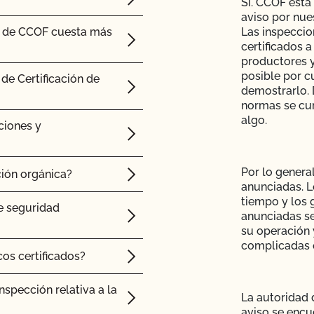
Sí. CCOF está
aviso por nue
e" de CCOF cuesta más
Las inspeccio
certificados 
productores y
posible por c
de Certificación de
demostrarlo. 
normas se cum
algo.
ciones y
Por lo general
ión orgánica?
anunciadas. L
tiempo y los 
e seguridad
anunciadas se
su operación 
complicadas 
os certificados?
spección relativa a la
La autoridad 
aviso se encu