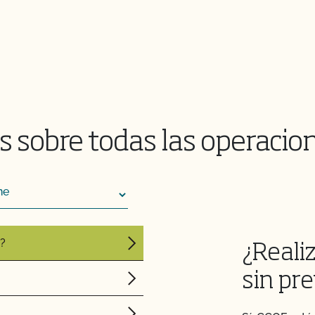
 transformación?
 sobre cómo mantener
emas!
CCOF?
 acelerada?
 sobre todas las operacio
el acceso al mercado
guicidas y OMG?
o?
¿Reali
sin pre