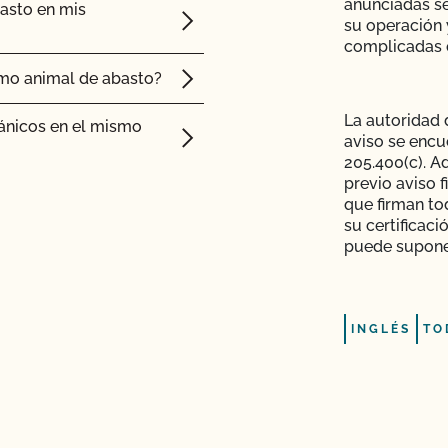
anunciadas se
?
asto en mis
su operación 
complicadas 
.P?
mo animal de abasto?
P de la UDSA y la
La autoridad 
ánicos en el mismo
aviso se encu
205.400(c). A
de Sistema Orgánico
previo aviso f
ertificadas por el
que firman to
su certificac
ación OCal con el
puede suponer
 ganado orgánico?
seguridad alimentaria?
y mantener su condición
INGLÉS
TO
dos de la inspección?
esar mis animales