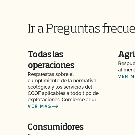
sitio web o en mis campañas de marketing?
¿Existen recursos que me ayuden a elaborar u
alimentaria?
Ir a Preguntas frecue
¿Puedo etiquetar mi producto ecológico com
genéticamente?
Todas las
Agri
¿Puedo actualizar mi perfil en el directorio org
Respues
operaciones
aliment
¿Puedo utilizar el sello "Non-GMO & More" de
Respuestas sobre el
VER 
cumplimiento de la normativa
ecológica y los servicios del
¿Puedo utilizar el sello USDA en mi producto 
CCOF aplicables a todo tipo de
explotaciones. Comience aquí
¿Puedo ver mis aportaciones/materiales en 
VER MÁS
¿Puedo consultar mis saldos pendientes con e
línea?
Consumidores