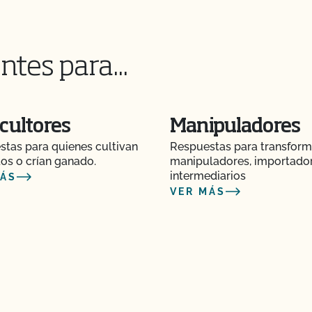
n plan de seguridad
ntes para...
o no modificado
cultores
Manipuladores
ánico en línea?
tas para quienes cultivan
Respuestas para transform
os o crían ganado.
manipuladores, importado
 CCOF?
intermediarios
MÁS
VER MÁS
orgánico?
MyCCOF?
l CCOF y pagar en