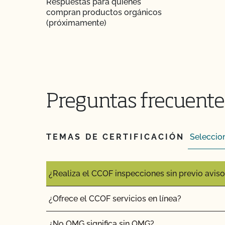
Respuestas para quienes
¿Pueden certificar mis insumos agrícolas o de
compran productos orgánicos
(próximamente)
¡CCOF proporciona formación individualizada
su Plan de Sistema Orgánico en nuestros sist
¿Tengo que comunicar todos mis insumos al 
¿Ofrece el CCOF un programa de certificación
Preguntas frecuentes
¿La certificación orgánica de CCOF garantiza 
internacional?
TEMAS DE CERTIFICACIÓN
¿Realiza el CCOF pruebas de residuos de pla
¿Realiza el CCOF inspecciones sin previo avis
¿Ofrece el CCOF servicios en línea?
¿No OMG significa sin OMG?