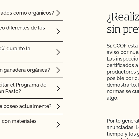
sterior a la
ficados como orgánicos?
¿Reali
 que me ha enviado mi
eo diferentes de los
sin pre
Sí. CCOF está
btener ayuda con los
0% durante la
aviso por nue
Las inspeccio
certificados 
fil (añadir superficie,
ón ganadera orgánica?
productores y
posible por c
citar el Programa de
demostrarlo. 
on Pasto?
normas se cum
algo.
 (PSO)?
ue poseo actualmente?
e mi operación y ver
Por lo general
s con materiales
anunciadas. L
tiempo y los 