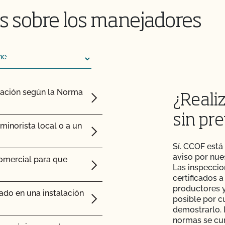
CCOF?
s sobre los manejadores
os animales?
os postes de mi valla o
edo a la información
cación según la Norma
¿Reali
 importación necesito?
ras orgánicas?
sin pre
ivar cannabis
inorista local o a un
tificada/fabricar
r orgánicos?
lógicas certificadas.
Sí. CCOF está
 OCal?
aviso por nue
comercial para que
Las inspeccio
rla al CCOF?
certificados 
s para piensos tengan
productores y
ado en una instalación
posible por c
ión a una nueva
demostrarlo. 
normas se cum