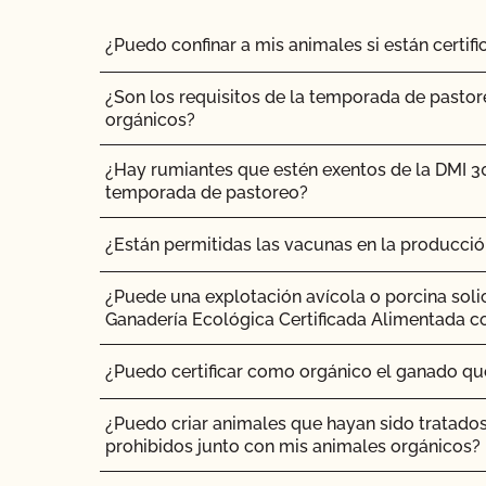
¿Cómo interpreto el resultado de la revisión po
inspección?
¿Puedo confinar a mis animales si están certi
¿Cómo puedo saber si el certificado orgánico
¿Son los requisitos de la temporada de pastor
proveedor es válido?
orgánicos?
¿Cómo me conecto a MyCCOF? ¿Cómo puedo o
¿Hay rumiantes que estén exentos de la DMI 3
problemas de inicio de sesión?
temporada de pastoreo?
¿Cómo envío una solicitud para actualizar mi per
¿Están permitidas las vacunas en la producci
añadir producto, actualizaciones de OSP, etc.)?
¿Puede una explotación avícola o porcina soli
¿Cómo actualizo mis datos o contactos?
Ganadería Ecológica Certificada Alimentada c
¿Cómo actualizo mi Plan de Sistema Orgánico
¿Puedo certificar como orgánico el ganado q
¿Cómo puedo ver la información de contacto d
¿Puedo criar animales que hayan sido tratado
mis contactos autorizados?
prohibidos junto con mis animales orgánicos?