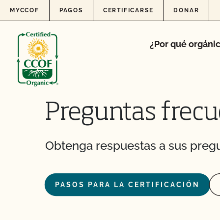
Skip to content
MYCCOF
PAGOS
CERTIFICARSE
DONAR
¿Por qué orgáni
Preguntas frecu
Obtenga respuestas a sus pregu
Action Item Tracker - ¿Qué es y cómo se utiliz
¿Se ajustan las actividades de mi empresa a la 
PASOS PARA LA CERTIFICACIÓN
seguridad alimentaria del CCOF?
¿Están permitidas las declaraciones sobre pr