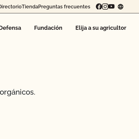
Directorio
Tienda
Preguntas frecuentes
chang
Defensa
Fundación
Elija a su agricultor
orgánicos.