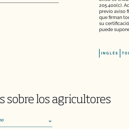
205.400(c). A
cos en el mercado?
previo aviso f
que firman to
su certificac
puede suponer
s adjuntos a los
INGLÉS
TO
 de inspección?
o para mi próxima
 sobre los agricultores
dos?
a?