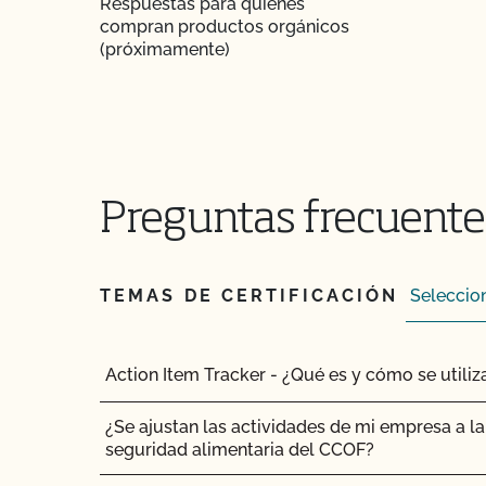
Respuestas para quienes
compran productos orgánicos
¿Certifica el CCOF los productos de cáñamo?
(próximamente)
¿Ofrece el CCOF la Certificación de Transición?
¿Cómo se certifican como orgánicos los siste
contenedor?
Preguntas frecuentes
¿Cómo puedo encontrar un matadero orgánico 
¿Cómo pueden etiquetarse mis productos trans
por el CCOF?
TEMAS DE CERTIFICACIÓN
¿Cómo añado un cultivo a mi perfil de cliente?
Action Item Tracker - ¿Qué es y cómo se utiliz
¿Cómo añado una nueva parcela a mi certific
¿Se ajustan las actividades de mi empresa a la 
¿Cómo me beneficia la Certificación de Seguri
seguridad alimentaria del CCOF?
CCOF como agricultor orgánico?