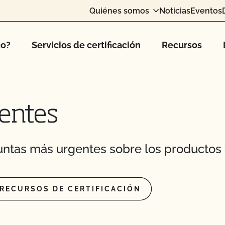
asto en mis
Quiénes somos
Noticias
Eventos
mo animal de abasto?
co?
Servicios de certificación
Recursos
ánicos en el mismo
ertificadas por el
entes
 ganado orgánico?
ntas más urgentes sobre los productos 
y mantener su condición
esar mis animales
RECURSOS DE CERTIFICACIÓN