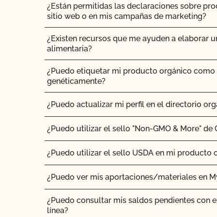
¿Están permitidas las declaraciones sobre pr
¿Cómo se mantiene la salud del ganado orgán
sitio web o en mis campañas de marketing?
¿Existen recursos que me ayuden a elaborar u
¿Cuántos días de pasto necesitan los rumiant
alimentaria?
Soy exportador, ¿cómo solicito un certificado
¿Puedo etiquetar mi producto orgánico como
genéticamente?
Si tengo la certificación CCOF Transitoria, ¿t
una inspección?
¿Puedo actualizar mi perfil en el directorio org
Si me afilio al CCOF como productor transitori
¿Puedo utilizar el sello "Non-GMO & More" de
los mismos beneficios que otros miembros de
Si busco la certificación orgánica, ¿todos los 
¿Puedo utilizar el sello USDA en mi producto 
tienen que ser gestionados orgánicamente?
¿Puedo ver mis aportaciones/materiales en 
¿Está permitido el sacrificio en la explotación?
¿Puedo consultar mis saldos pendientes con e
Mi explotación ya es orgánica y alimentada co
línea?