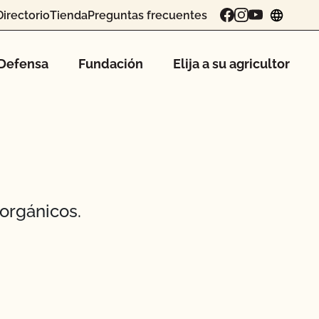
Directorio
Tienda
Preguntas frecuentes
chang
Defensa
Fundación
Elija a su agricultor
orgánicos.