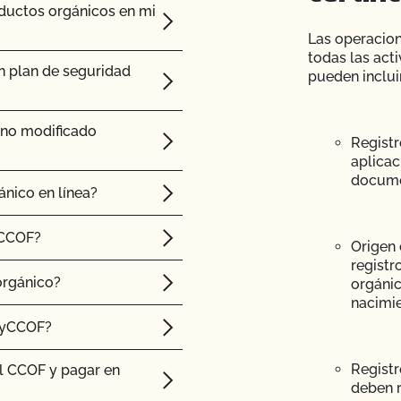
oductos orgánicos en mi
ico?
Las operacion
todas las act
n plan de seguridad
es orgánicos?
pueden incluir
 NOP de importación?
 no modificado
Registr
endré que someterme a
aplicac
docume
ánico en línea?
o certificado, ¿obtengo
 CCOF?
l CCOF?
Origen 
registr
animales de mi granja
orgánico?
orgánic
nacimie
MyCCOF?
Registr
l CCOF y pagar en
n pasto. ¿Hay algún
deben r