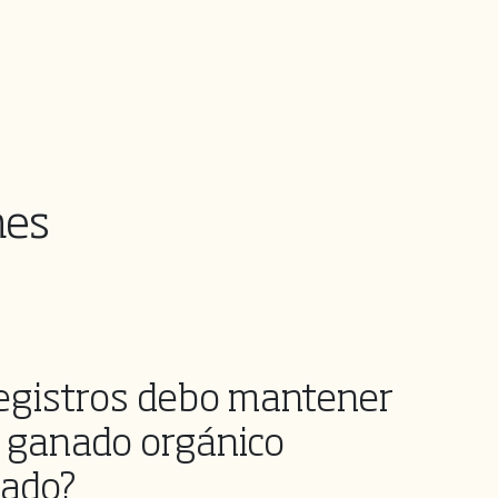
nes
egistros debo mantener
l ganado orgánico
cado?