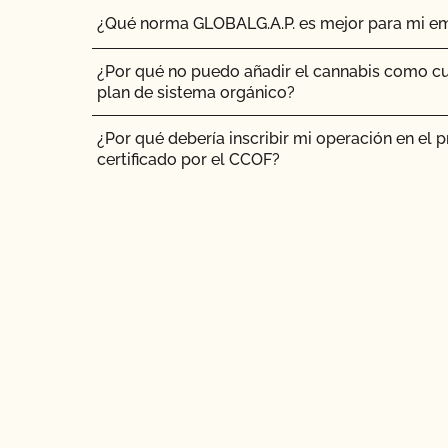
¿Qué norma GLOBALG.A.P. es mejor para mi e
¿Cómo interpreto el resultado de la revisión po
inspección?
¿Por qué no puedo añadir el cannabis como cu
plan de sistema orgánico?
¿Cómo puedo saber si el certificado orgánico
proveedor es válido?
¿Por qué debería inscribir mi operación en el 
certificado por el CCOF?
¿Cómo me conecto a MyCCOF? ¿Cómo puedo o
problemas de inicio de sesión?
¿Cómo envío una solicitud para actualizar mi per
añadir producto, actualizaciones de OSP, etc.)?
¿Cómo actualizo mis datos o contactos?
¿Cómo actualizo mi Plan de Sistema Orgánico
¿Cómo puedo ver la información de contacto d
mis contactos autorizados?