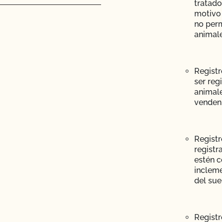
olicitar el Programa de
tratado
n Pasto?
motivo 
 transformación?
no perm
animale
splantes y la
 sobre cómo mantener
emas!
cultivos silvestres?
Registr
CCOF?
ser reg
animale
rcol?
 acelerada?
venden
umiantes?
el acceso al mercado
Registr
cas?
registr
guicidas y OMG?
estén 
incleme
del sue
o?
ón de emergencia de
plagas o enfermedades?
Registr