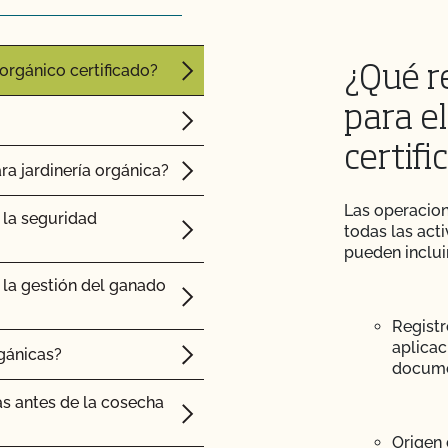
a los cultivos y el
cos en el mercado?
orgánico certificado?
¿Qué r
para e
certifi
a jardinería orgánica?
s adjuntos a los
Las operacion
la seguridad
todas las act
pueden incluir
 de inspección?
la gestión del ganado
o para mi próxima
Registr
aplicac
gánicas?
docume
dos?
as antes de la cosecha
a?
Origen 