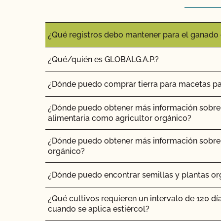
tratamientos sanitarios, etc.) puedo utilizar par
pista de auditoría?
ganado orgánicos?
¿Cómo abordar las quejas y problemas orgáni
¿Qué registros debo mantener para el ganado 
¿Cómo controlo los costes de certificación?
¿Qué/quién es GLOBALG.A.P.?
¿Cómo puedo encontrar un asesor orgánico?
¿Dónde puedo comprar tierra para macetas par
¿Cómo puedo obtener una copia de los archivo
¿Dónde puedo obtener más información sobre 
correos electrónicos de CCOF?
alimentaria como agricultor orgánico?
¿Cómo puedo obtener una copia de mi informe
¿Dónde puedo obtener más información sobre 
orgánico?
¿Cómo puedo obtener información de contact
inspección?
¿Dónde puedo encontrar semillas y plantas or
¿Cómo puedo obtener copias de mis certifica
¿Qué cultivos requieren un intervalo de 120 dí
cuando se aplica estiércol?
¿Cómo puedo obtener la certificación orgánic