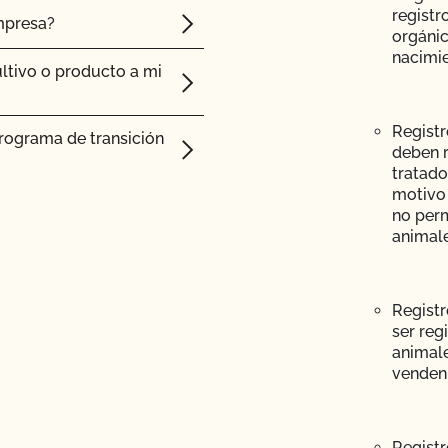
registr
mpresa?
orgánic
sterior a la
nacimie
ltivo o producto a mi
 que me ha enviado mi
Registr
programa de transición
deben r
tratado
btener ayuda con los
motivo 
no perm
animale
fil (añadir superficie,
Registr
ser reg
animale
 (PSO)?
venden
e mi operación y ver
Registr