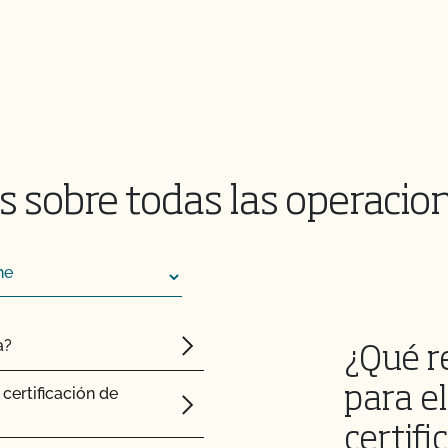
mas hidropónicos y en
 sobre todas las operacio
certificado?
itorios certificados
a?
¿Qué r
ación CCOF?
certificación de
para e
dad Alimentaria de
certifi