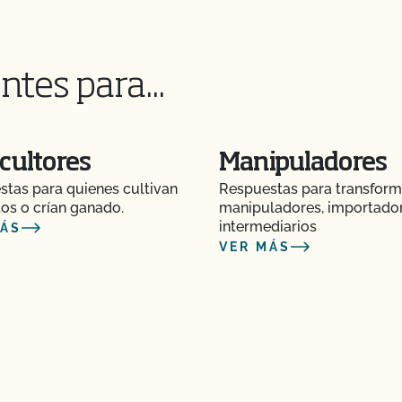
os animales?
ntes para...
os postes de mi valla o
cultores
Manipuladores
as orgánicas?
tas para quienes cultivan
Respuestas para transform
os o crían ganado.
manipuladores, importado
intermediarios
MÁS
r orgánicos?
VER MÁS
s para piensos tengan