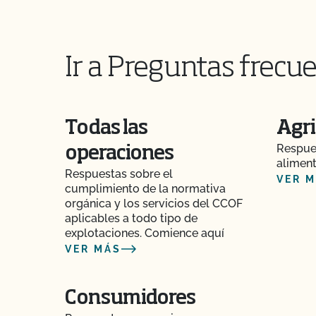
¿Puedo utilizar antiparasitarios para tratar a l
Ir a Preguntas frecue
¿Puedo utilizar madera tratada para sustituir l
para reparar mi granero?
¿Puedo utilizar semillas tratadas?
Todas las
Agri
¿Pueden pastar animales no orgánicos en tierr
Respues
operaciones
aliment
Respuestas sobre el
VER 
¿Pueden los animales no orgánicos llegar a se
cumplimiento de la normativa
orgánica y los servicios del CCOF
aplicables a todo tipo de
¿Se puede dar pienso suplementario?
explotaciones. Comience aquí
VER MÁS
¿Es necesario que los complementos y aditivo
certificación orgánica?
Consumidores
¿Tienen que ser orgánicos mis trasplantes?