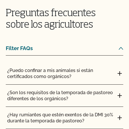
¿Cuál es el proceso de renovación?
Preguntas frecuentes
¿Qué logotipos y declaraciones puedo poner en
sobre los agricultores
mi producto certificado por OCal?
¿Qué DEBE figurar en la etiqueta de mi producto
orgánico certificado?
Filter FAQs
¿Qué recursos existen en relación con los OMG y
la producción orgánica?
¿Puedo confinar a mis animales si están
certificados como orgánicos?
¿Qué recursos hay disponibles para ayudarme con
la certificación y el mantenimiento de registros?
¿Son los requisitos de la temporada de pastoreo
diferentes de los orgánicos?
¿Qué normas certifica el CCOF?
¿Hay rumiantes que estén exentos de la DMI 30%
durante la temporada de pastoreo?
¿Qué tipo de cambios requieren una actualización
de mi registro en el Programa Orgánico Estatal de