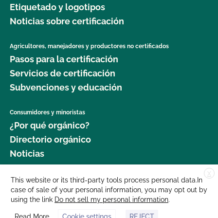
Etiquetado y logotipos
jardinería orgánica?
Noticias sobre certificación
¿Dónde puedo obtener más información sobre la
seguridad alimentaria como agricultor orgánico?
Agricultores, manejadores y productores no certificados
Pasos para la certificación
¿Dónde puedo obtener más información sobre la
Servicios de certificación
gestión del ganado orgánico?
Subvenciones y educación
¿Dónde puedo encontrar semillas y plantas
Consumidores y minoristas
orgánicas?
¿Por qué orgánico?
Directorio orgánico
¿Qué cultivos requieren un intervalo de 120 días
Noticias
antes de la cosecha cuando se aplica estiércol?
X
Donar
This website or its third-party tools process personal data.In
¿Qué norma GLOBALG.A.P. es mejor para mi
case of sale of your personal information, you may opt out by
Carreras profesionales
empresa?
using the link
Do not sell my personal information
.
Sala de prensa
Read More
Cookie settings
REJECT