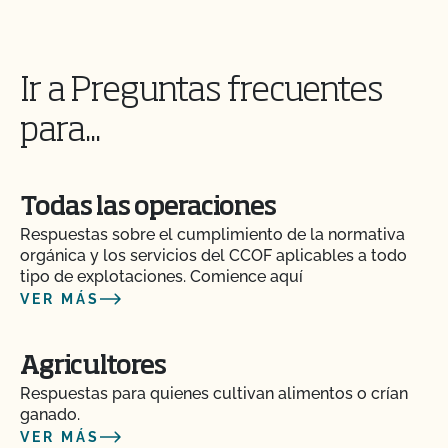
cannabis certificado por OCal en mi granja
orgánica certificada/fabricar productos de
cannabis en mis instalaciones orgánicas
certificadas. ¿Puedo transferir mi certificación
Ir a Preguntas frecuentes
orgánica a OCal?
para...
Si tengo una nueva etiqueta, ¿tengo que enviarla
al CCOF?
Todas las operaciones
¿Debo informar al CCOF si traslado mi operación a
Respuestas sobre el cumplimiento de la normativa
una nueva dirección?
orgánica y los servicios del CCOF aplicables a todo
tipo de explotaciones. Comience aquí
VER MÁS
¿Debo notificar al CCOF si ha cambiado la
titularidad o el nombre de mi empresa?
Agricultores
El personal de certificación del CCOF me ha dicho
Respuestas para quienes cultivan alimentos o crían
que no puede aconsejarme sobre los materiales.
ganado.
¿Hay ayuda disponible?
VER MÁS