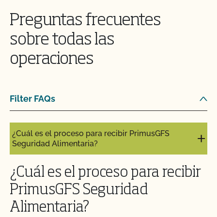
Preguntas frecuentes
¿Qué es un número de lote?
sobre todas las
¿Qué es una pista de auditoría?
operaciones
¿Qué es MyCCOF?
Filter FAQs
¿Qué es el Plan del Sistema Orgánico (PSO)?
¿Cuál es el proceso para recibir PrimusGFS
Seguridad Alimentaria?
¿Cuál es el proceso para recibir
PrimusGFS Seguridad
Alimentaria?