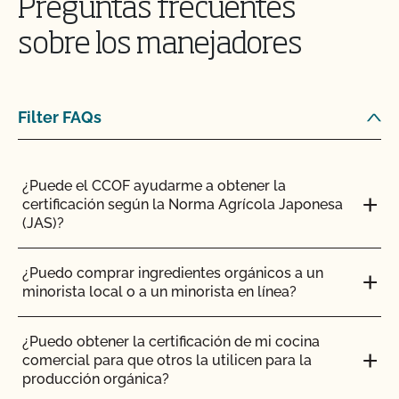
Preguntas frecuentes
¿Quién debe inscribirse en el Programa Orgánico
¿Puedo vender un animal lechero orgánico como
del Estado de California (SOP)?
animal de abasto?
sobre los manejadores
¿Por qué necesito una inspección orgánica?
¿Puedo almacenar piensos orgánicos y no
orgánicos en el mismo establo?
Filter FAQs
¿Por qué debería certificarme con el CCOF?
¿Puedo transferir paquetes entre operaciones
certificadas por el CCOF?
¿Puede el CCOF ayudarme a obtener la
certificación según la Norma Agrícola Japonesa
¿Puedo utilizar un pienso no orgánico para el
(JAS)?
ganado orgánico?
¿Puedo comprar ingredientes orgánicos a un
¿Puedo utilizar antibióticos en mis animales y
minorista local o a un minorista en línea?
mantener su condición orgánica?
¿Puedo obtener la certificación de mi cocina
¿Puedo utilizar cualquier matadero para procesar
comercial para que otros la utilicen para la
mis animales orgánicos?
producción orgánica?