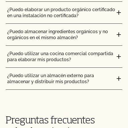
¿Puedo utilizar compost?
¿Puedo elaborar un producto orgánico certificado
en una instalación no certificada?
¿Puedo utilizar antiparasitarios para tratar a los
animales?
¿Puedo almacenar ingredientes orgánicos y no
orgánicos en el mismo almacén?
¿Puedo utilizar madera tratada para sustituir los
postes de mi valla o para reparar mi granero?
¿Puedo utilizar una cocina comercial compartida
para elaborar mis productos?
¿Puedo utilizar semillas tratadas?
¿Puedo utilizar un almacén externo para
almacenar y distribuir mis productos?
¿Pueden pastar animales no orgánicos en tierras
orgánicas?
¿Cómo puedo certificar mi producto orgánico de
cuidado corporal/cuidado personal/cosmética?
¿Pueden los animales no orgánicos llegar a ser
orgánicos?
Preguntas frecuentes
¿Cómo puedo utilizar la base de datos Integrity
del USDA para verificar que mis proveedores están
¿Se puede dar pienso suplementario?