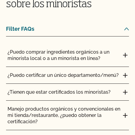
sobre los minoristas
certificados?
¿Es necesario que los complementos y aditivos
¿Cómo añado un nuevo producto a mi certificado
para piensos tengan certificación orgánica?
orgánico?
Filter FAQs
¿Tienen que ser orgánicos mis trasplantes?
¿Cómo puedo controlar las plagas en mis
instalaciones?
¿Puedo comprar ingredientes orgánicos a un
¿Certifica el CCOF los productos de cáñamo?
minorista local o a un minorista en línea?
¿Cómo afectan el agua y la sal al etiquetado de mi
¿Ofrece el CCOF la Certificación de Transición?
producto?
¿Puedo certificar un único departamento/menú?
¿Cómo se certifican como orgánicos los sistemas
Soy exportador, ¿cómo solicito un certificado NOP
¿Tienen que estar certificados los minoristas?
hidropónicos y en contenedor?
de importación?
Manejo productos orgánicos y convencionales en
¿Cómo puedo encontrar un matadero orgánico
Soy importador, ¿cómo solicito un certificado NOP
mi tienda/restaurante, ¿puedo obtener la
certificado?
de importación?
certificación?
¿Cómo pueden etiquetarse mis productos