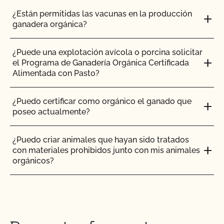
California (SOP)?
¿Están permitidas las vacunas en la producción
ganadera orgánica?
¿Qué ocurrirá en mi inspección orgánica?
¿Puede una explotación avícola o porcina solicitar
el Programa de Ganadería Orgánica Certificada
¿Qué/quién es la GFSI y por qué es importante?
Alimentada con Pasto?
¿Qué/quién es PrimusGFS?
¿Puedo certificar como orgánico el ganado que
poseo actualmente?
¿Cuándo debo actualizar mi Plan de Sistema
Orgánico (PSO)?
¿Puedo criar animales que hayan sido tratados
con materiales prohibidos junto con mis animales
¿Qué norma Primus GFS es la mejor para mi
orgánicos?
empresa?
¿Puedo poner el logotipo de alimentado con
¿Quién puede solicitar la certificación OCal?
pasto en mis productos?