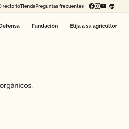
Directorio
Tienda
Preguntas frecuentes
chang
Defensa
Fundación
Elija a su agricultor
orgánicos.