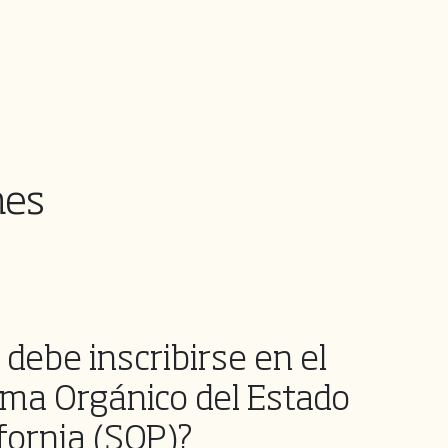
nes
 debe inscribirse en el
ma Orgánico del Estado
fornia (SOP)?