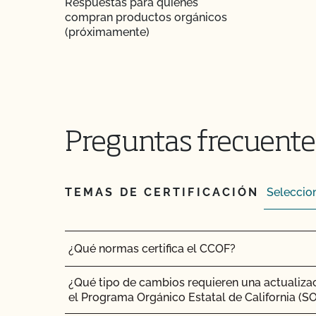
Respuestas para quienes
compran productos orgánicos
¿Cuál es el proceso de renovación?
(próximamente)
¿Qué logotipos y declaraciones puedo poner 
certificado por OCal?
¿Qué DEBE figurar en la etiqueta de mi produ
certificado?
Preguntas frecuentes
¿Qué recursos existen en relación con los OMG
orgánica?
TEMAS DE CERTIFICACIÓN
¿Qué recursos hay disponibles para ayudarme c
el mantenimiento de registros?
¿Qué normas certifica el CCOF?
¿Qué tipo de cambios requieren una actualizac
el Programa Orgánico Estatal de California (S