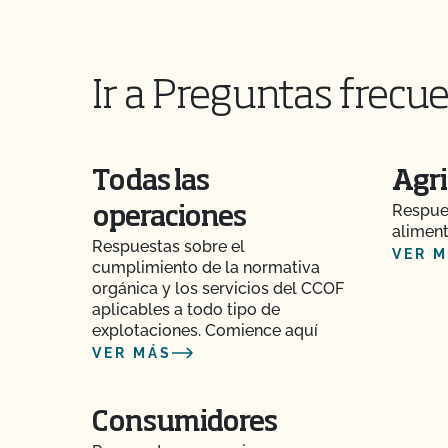
alimentaria?
¿Qué ocurre si no estoy de acuerdo con una de
certificación del CCOF?
Ir a Preguntas frecue
¿Qué pasa si pago mi factura pero no complet
renovación o viceversa?
Todas las
Agri
¿Qué ocurre si estoy certificado por otra agenc
Respues
operaciones
aliment
¿Qué es un número de lote?
Respuestas sobre el
VER 
cumplimiento de la normativa
¿Qué es una pista de auditoría?
orgánica y los servicios del CCOF
aplicables a todo tipo de
explotaciones. Comience aquí
¿Qué es MyCCOF?
VER MÁS
¿Qué es el Plan del Sistema Orgánico (PSO)?
Consumidores
¿Cuál es el proceso para recibir PrimusGFS Se