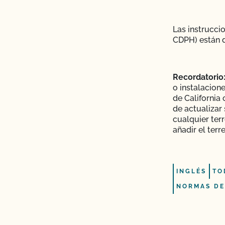
Las instrucci
 ganado orgánico?
CDPH) están 
y mantener su condición
Recordatorio
esar mis animales
o instalacion
de California 
de actualizar
cualquier ter
añadir el terr
os animales?
os postes de mi valla o
INGLÉS
TO
NORMAS DE