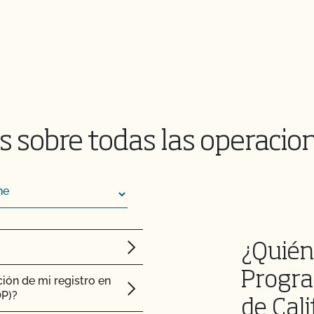
en mi producto
cto orgánico
 sobre todas las operacio
 y la producción
on la certificación y
¿Quién
Progra
ión de mi registro en
OP)?
de Cali