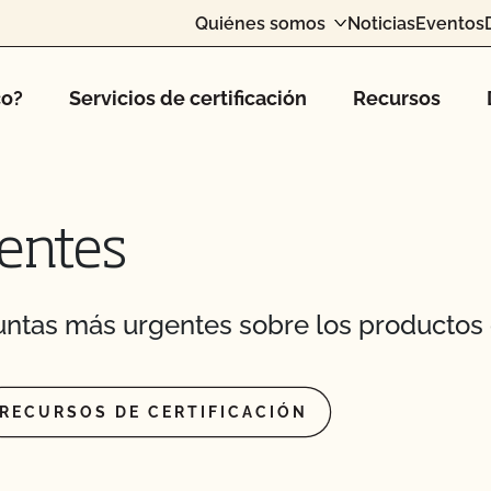
Quiénes somos
Noticias
Eventos
rla al CCOF?
ión a una nueva
co?
Servicios de certificación
Recursos
laridad o el nombre de
entes
icho que no puede
 disponible?
ntas más urgentes sobre los productos 
 de seguridad
 explotaciones
RECURSOS DE CERTIFICACIÓN
n de seguridad