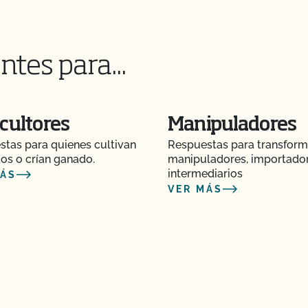
cisión o acción de
ntes para...
o el contrato de
cultores
Manipuladores
ia de certificación?
tas para quienes cultivan
Respuestas para transform
os o crían ganado.
manipuladores, importado
intermediarios
MÁS
VER MÁS
guridad Alimentaria?