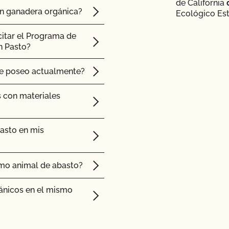
de California
ón ganadera orgánica?
Ecológico Est
citar el Programa de
n Pasto?
ue poseo actualmente?
s con materiales
asto en mis
mo animal de abasto?
ánicos en el mismo
ertificadas por el