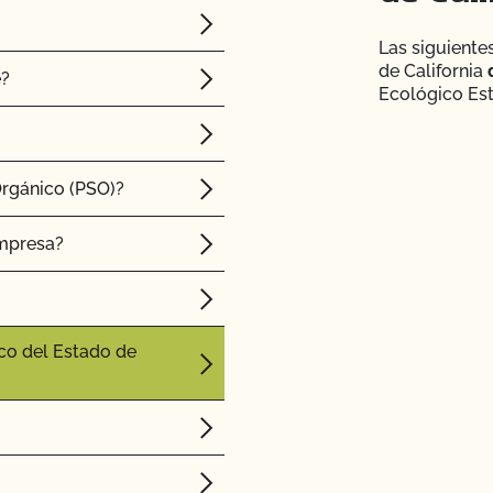
Las siguiente
de California
e?
Ecológico Est
Orgánico (PSO)?
empresa?
co del Estado de