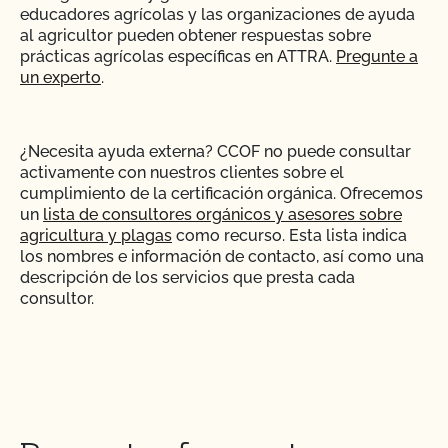
educadores agrícolas y las organizaciones de ayuda
al agricultor pueden obtener respuestas sobre
¿La certificación orgánica de CCOF garantiza el
prácticas agrícolas específicas en ATTRA.
acceso al mercado internacional?
Pregunte a
un experto
.
¿Realiza el CCOF pruebas de residuos de
plaguicidas y OMG?
¿Necesita ayuda externa? CCOF no puede consultar
activamente con nuestros clientes sobre el
¿Realiza el CCOF inspecciones sin previo aviso?
cumplimiento de la certificación orgánica. Ofrecemos
un
lista de consultores orgánicos y asesores sobre
agricultura y plagas
como recurso. Esta lista indica
¿Ofrece el CCOF servicios en línea?
los nombres e información de contacto, así como una
descripción de los servicios que presta cada
consultor.
¿No OMG significa sin OMG?
¿El uso del sello "Organic is Non-GMO & More" de
CCOF cuesta más dinero?
INGLÉS
AGRICULTOR
CONSULTORES Y ASESORES AGRÍCOLAS
ECOLÓGICOS
¿Cómo y con qué frecuencia actualizo mi Plan de