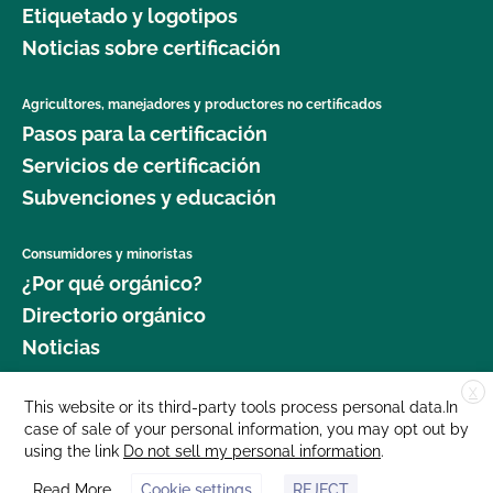
Etiquetado y logotipos
Seguridad Alimentaria?
Noticias sobre certificación
¿Cuál es el proceso de renovación?
Agricultores, manejadores y productores no certificados
Pasos para la certificación
¿Qué logotipos y declaraciones puedo poner en
mi producto certificado por OCal?
Servicios de certificación
Subvenciones y educación
¿Qué DEBE figurar en la etiqueta de mi producto
orgánico certificado?
Consumidores y minoristas
¿Por qué orgánico?
¿Qué recursos existen en relación con los OMG y
Directorio orgánico
la producción orgánica?
Noticias
¿Qué recursos hay disponibles para ayudarme con
X
Donar
This website or its third-party tools process personal data.In
la certificación y el mantenimiento de registros?
case of sale of your personal information, you may opt out by
Carreras profesionales
using the link
Do not sell my personal information
.
Sala de prensa
¿Qué normas certifica el CCOF?
Read More
Cookie settings
REJECT