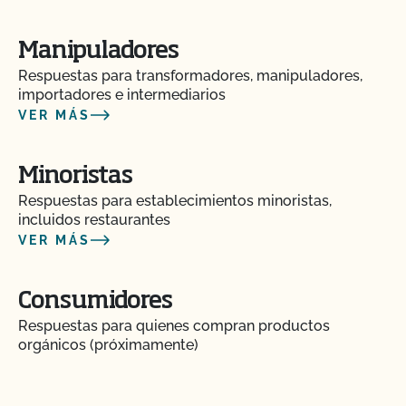
¿Cómo puedo encontrar un matadero orgánico
Manipuladores
certificado?
Respuestas para transformadores, manipuladores,
importadores e intermediarios
¿Cómo pueden etiquetarse mis productos
VER MÁS
transitorios certificados por el CCOF?
Minoristas
¿Cómo añado un cultivo a mi perfil de cliente?
Respuestas para establecimientos minoristas,
incluidos restaurantes
¿Cómo añado una nueva parcela a mi certificación
VER MÁS
CCOF?
Consumidores
¿Cómo me beneficia la Certificación de Seguridad
Alimentaria de CCOF como agricultor orgánico?
Respuestas para quienes compran productos
orgánicos (próximamente)
¿Cómo se mantiene la salud del ganado orgánico?