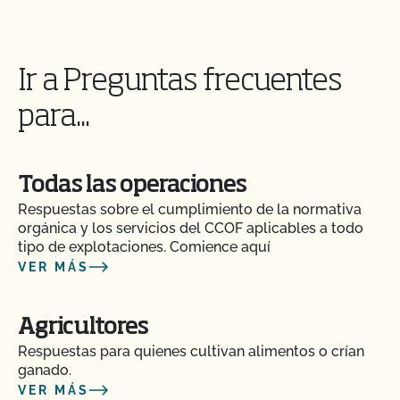
¿Pueden los animales no orgánicos llegar a ser
orgánicos?
Ir a Preguntas frecuentes
¿Se puede dar pienso suplementario?
para...
¿Es necesario que los complementos y aditivos
para piensos tengan certificación orgánica?
Todas las operaciones
Respuestas sobre el cumplimiento de la normativa
¿Tienen que ser orgánicos mis trasplantes?
orgánica y los servicios del CCOF aplicables a todo
tipo de explotaciones. Comience aquí
VER MÁS
¿Certifica el CCOF los productos de cáñamo?
¿Ofrece el CCOF la Certificación de Transición?
Agricultores
Respuestas para quienes cultivan alimentos o crían
ganado.
¿Cómo se certifican como orgánicos los sistemas
hidropónicos y en contenedor?
VER MÁS