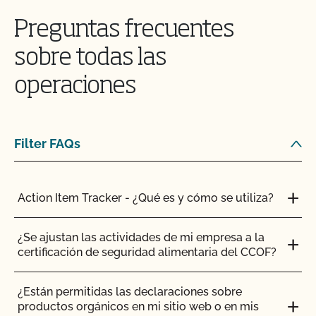
¿Cuántos días de pasto necesitan los rumiantes
Preguntas frecuentes
orgánicos?
sobre todas las
Soy exportador, ¿cómo solicito un certificado NOP
de importación?
operaciones
Si tengo la certificación CCOF Transitoria, ¿tendré
que someterme a una inspección?
Filter FAQs
Si me afilio al CCOF como productor transitorio
certificado, ¿obtengo los mismos beneficios que
Action Item Tracker - ¿Qué es y cómo se utiliza?
otros miembros del CCOF?
¿Se ajustan las actividades de mi empresa a la
Si busco la certificación orgánica, ¿todos los
certificación de seguridad alimentaria del CCOF?
animales de mi granja tienen que ser gestionados
orgánicamente?
¿Están permitidas las declaraciones sobre
productos orgánicos en mi sitio web o en mis
¿Está permitido el sacrificio en la explotación?