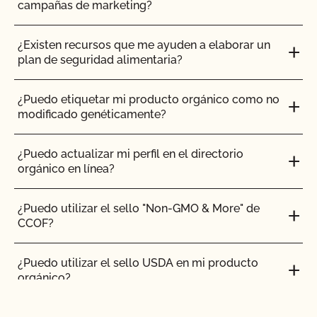
campañas de marketing?
Mi explotación ya es orgánica y alimentada con
¿Existen recursos que me ayuden a elaborar un
pasto. ¿Hay algún otro requisito que deba tener en
plan de seguridad alimentaria?
cuenta para solicitar el Programa de Ganadería
Orgánica Certificada Alimentada con Pasto?
¿Puedo etiquetar mi producto orgánico como no
modificado genéticamente?
¿Qué ocurre con las semillas orgánicas, los
trasplantes y la disponibilidad comercial?
¿Puedo actualizar mi perfil en el directorio
orgánico en línea?
¿Cuáles son las necesidades de tierra para los
cultivos silvestres?
¿Puedo utilizar el sello "Non-GMO & More" de
CCOF?
¿Cuáles son los requisitos para el uso de
estiércol?
¿Puedo utilizar el sello USDA en mi producto
orgánico?
¿Cuáles son las normas específicas para los
rumiantes?