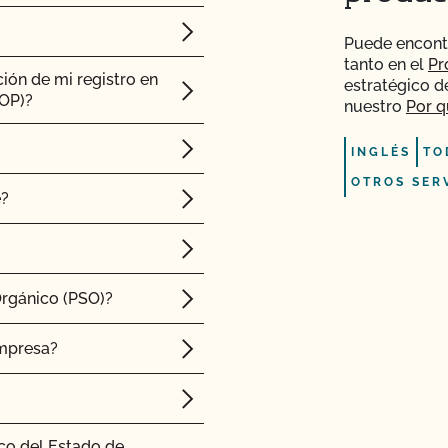
Puede encont
tanto en el
Pr
ión de mi registro en
estratégico d
SOP)?
nuestro
Por q
INGLÉS
TO
OTROS SER
e?
Orgánico (PSO)?
empresa?
co del Estado de