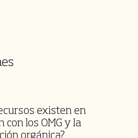
nes
ecursos existen en
n con los OMG y la
ción orgánica?