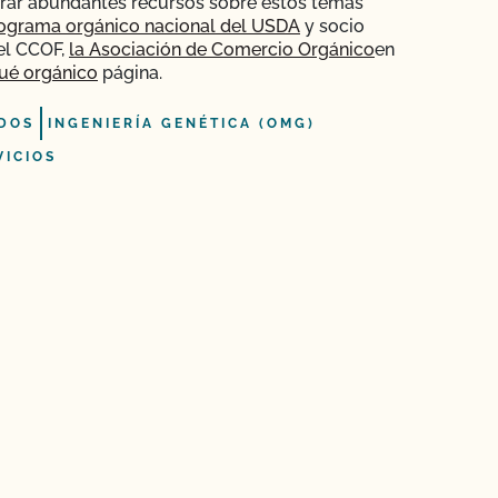
rar abundantes recursos sobre estos temas
ograma orgánico nacional del USDA
y socio
el CCOF,
la Asociación de Comercio Orgánico
en
ué orgánico
página.
DOS
INGENIERÍA GENÉTICA (OMG)
VICIOS