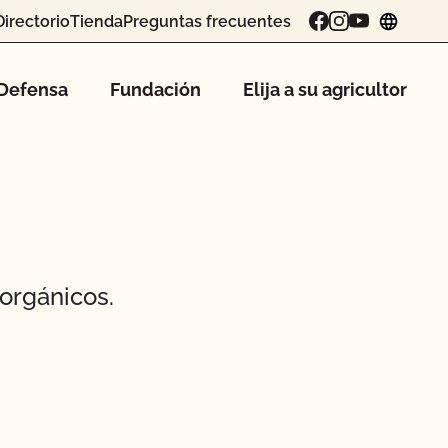
Directorio
Tienda
Preguntas frecuentes
chang
Defensa
Fundación
Elija a su agricultor
orgánicos.