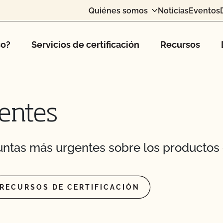
 importación necesito?
Quiénes somos
Noticias
Eventos
ivar cannabis
tificada/fabricar
co?
Servicios de certificación
Recursos
lógicas certificadas.
 OCal?
rla al CCOF?
entes
ión a una nueva
laridad o el nombre de
ntas más urgentes sobre los productos 
icho que no puede
 disponible?
RECURSOS DE CERTIFICACIÓN