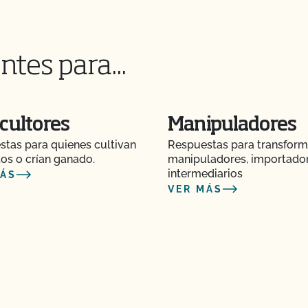
 de seguridad
 explotaciones
ntes para...
n de seguridad
cisión o acción de
cultores
Manipuladores
tas para quienes cultivan
Respuestas para transform
os o crían ganado.
manipuladores, importado
o el contrato de
intermediarios
MÁS
VER MÁS
ia de certificación?