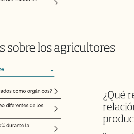
 sobre los agricultores
ficados como orgánicos?
¿Qué r
eo diferentes de los
relació
produc
0% durante la