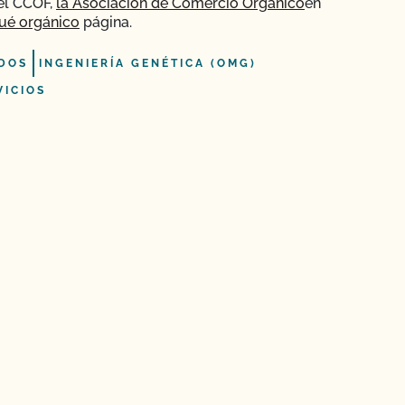
el CCOF,
la Asociación de Comercio Orgánico
en
ué orgánico
página.
DOS
INGENIERÍA GENÉTICA (OMG)
VICIOS