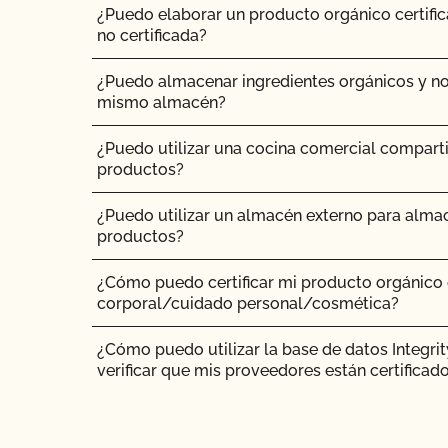
¿Puedo elaborar un producto orgánico certific
¿Pueden pastar animales no ecológicos en tier
no certificada?
¿Pueden los animales no orgánicos llegar a se
¿Puedo almacenar ingredientes orgánicos y no
mismo almacén?
¿Se puede dar pienso suplementario?
¿Puedo utilizar una cocina comercial compart
productos?
¿Es necesario que los complementos y aditivo
certificación orgánica?
¿Puedo utilizar un almacén externo para almac
productos?
¿Tienen que ser orgánicos mis trasplantes?
¿Cómo puedo certificar mi producto orgánico
¿Certifica el CCOF los productos de cáñamo?
corporal/cuidado personal/cosmética?
¿Ofrece el CCOF la Certificación de Transición?
¿Cómo puedo utilizar la base de datos Integri
verificar que mis proveedores están certificad
¿Cómo se certifican como orgánicos los siste
contenedor?
¿Cómo añado un nuevo producto a mi certific