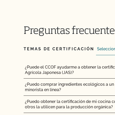
¿Puedo transferir paquetes entre operaciones c
CCOF?
¿Puedo utilizar un pienso no orgánico para el
Preguntas frecuente
¿Puedo utilizar antibióticos en mis animales 
orgánica?
TEMAS DE CERTIFICACIÓN
¿Puedo utilizar cualquier matadero para proc
orgánicos?
¿Puedo utilizar compost?
¿Puede el CCOF ayudarme a obtener la certifi
Agrícola Japonesa (JAS)?
¿Puedo utilizar antiparasitarios para tratar a l
¿Puedo comprar ingredientes ecológicos a un m
minorista en línea?
¿Puedo utilizar madera tratada para sustituir l
para reparar mi granero?
¿Puedo obtener la certificación de mi cocina 
otros la utilicen para la producción orgánica?
¿Puedo utilizar semillas tratadas?