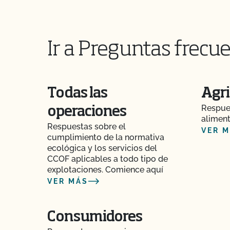
¿Cuáles son mis opciones para la certificación
alimentaria? ¿Existe una única norma para las
agrícolas?
Ir a Preguntas frecue
¿Cuáles son los componentes clave de un pla
alimentaria?
¿Qué ocurre si no estoy de acuerdo con una de
Todas las
Agri
certificación del CCOF?
Respues
operaciones
aliment
¿Qué pasa si pago mi factura pero no complet
Respuestas sobre el
VER 
renovación o viceversa?
cumplimiento de la normativa
ecológica y los servicios del
CCOF aplicables a todo tipo de
¿Qué ocurre si estoy certificado por otra agenc
explotaciones. Comience aquí
VER MÁS
¿Qué es un número de lote?
¿Qué es una pista de auditoría?
Consumidores