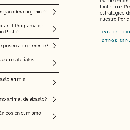
Puede encont
tanto en el
Pr
ón ganadera orgánica?
estratégico d
nuestro
Por q
citar el Programa de
on Pasto?
INGLÉS
TO
OTROS SER
ue poseo actualmente?
s con materiales
asto en mis
mo animal de abasto?
ánicos en el mismo