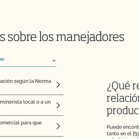
ertificadas por el
 ganado orgánico?
s sobre los manejadores
y mantener su condición
esar mis animales
cación según la Norma
¿Qué r
os animales?
relació
inorista local o a un
produc
os postes de mi valla o
comercial para que
Puede encont
tanto en el
Pr