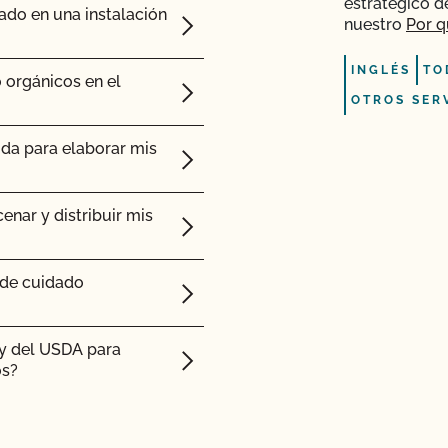
estratégico d
ado en una instalación
nuestro
Por q
ras orgánicas?
INGLÉS
TO
r orgánicos?
 orgánicos en el
OTROS SER
ida para elaborar mis
s para piensos tengan
enar y distribuir mis
 de cuidado
ty del USDA para
os?
mas hidropónicos y en
ado orgánico?