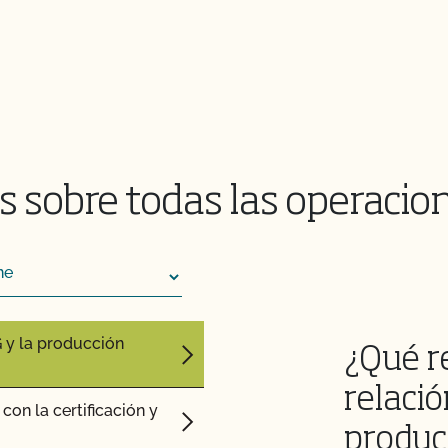
guridad Alimentaria?
 sobre todas las operacio
en mi producto
cto orgánico
 y la producción
¿Qué r
relació
on la certificación y
produc