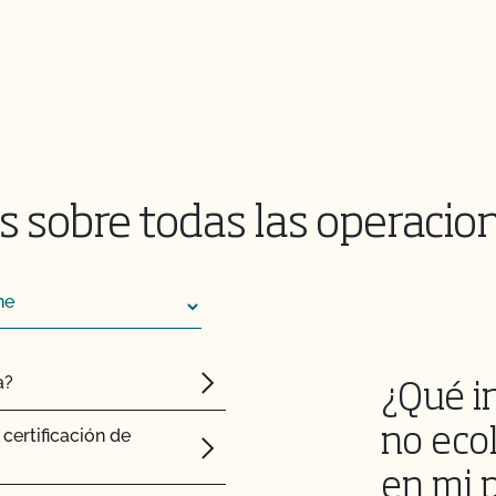
 sobre todas las operacio
a?
¿Qué i
certificación de
no ecol
en mi 