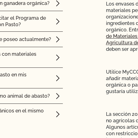
ón ganadera orgánica?
Los envases 
ida para elaborar mis
materiales pe
organizacione
cos en el mercado?
citar el Programa de
ingredientes 
on Pasto?
enar y distribuir mis
orgánico. Ent
de Materiales
ue poseo actualmente?
Agricultura d
 de cuidado
deben ser apr
s con materiales
s adjuntos a los
ty del USDA para
Utilice MyCCO
os?
asto en mis
añadir materi
 de inspección?
orgánica o par
ado orgánico?
gustaría utiliz
mo animal de abasto?
o para mi próxima
alaciones?
ánicos en el mismo
La sección 205
de mi producto?
dos?
no agrícolas 
Algunos artíc
ertificadas por el
con restricci
 NOP de importación?
a?