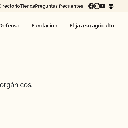
Directorio
Tienda
Preguntas frecuentes
chang
Defensa
Fundación
Elija a su agricultor
orgánicos.