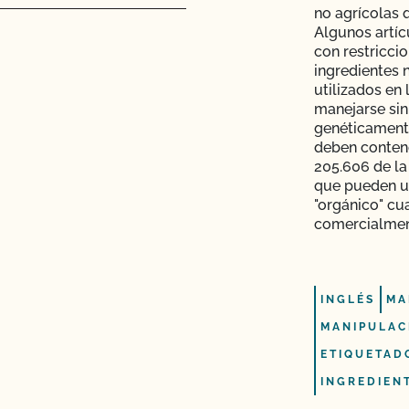
no agrícolas 
 transformación?
Algunos artíc
con restricci
ingredientes 
 sobre cómo mantener
utilizados en
emas!
manejarse sin
genéticamente
CCOF?
deben contene
205.606 de la 
 acelerada?
que pueden u
"orgánico" cu
comercialmen
el acceso al mercado
guicidas y OMG?
INGLÉS
MA
MANIPULAC
o?
ETIQUETAD
INGREDIEN