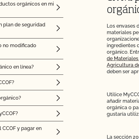
oductos orgánicos en mi
orgáni
n plan de seguridad
Los envases 
materiales pe
organizacione
o no modificado
ingredientes 
orgánico. Ent
de Materiales
Agricultura d
ánico en línea?
deben ser apr
 CCOF?
Utilice MyCCO
orgánico?
añadir materi
orgánica o par
MyCCOF?
gustaría utiliz
l CCOF y pagar en
La sección 205